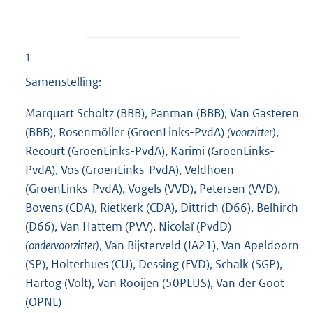
1
Samenstelling:
Marquart Scholtz (BBB), Panman (BBB), Van Gasteren
(BBB), Rosenmöller (GroenLinks-PvdA)
(voorzitter)
,
Recourt (GroenLinks-PvdA), Karimi (GroenLinks-
PvdA), Vos (GroenLinks-PvdA), Veldhoen
(GroenLinks-PvdA), Vogels (VVD), Petersen (VVD),
Bovens (CDA), Rietkerk (CDA), Dittrich (D66), Belhirch
(D66), Van Hattem (PVV), Nicolaï (PvdD)
(ondervoorzitter)
, Van Bijsterveld (JA21), Van Apeldoorn
(SP), Holterhues (CU), Dessing (FVD), Schalk (SGP),
Hartog (Volt), Van Rooijen (50PLUS), Van der Goot
(OPNL)