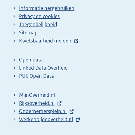
Informatie hergebruiken
Privacy en cookies
Toegankelijkheid
Sitemap
E
Kwetsbaarheid melden
x
t
Open data
e
Linked Data Overheid
r
PUC Open Data
n
e
MijnOverheid.nl
l
E
Rijksoverheid.nl
i
x
E
Ondernemersplein.nl
n
t
x
E
Werkenbijdeoverheid.nl
k
e
t
x
: