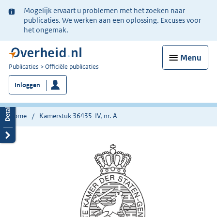
Ter
Mogelijk ervaart u problemen met het zoeken naar
informatie:
publicaties. We werken aan een oplossing. Excuses voor
het ongemak.
Menu
U
Publicaties
Officiële publicaties
bent
Inloggen
nu
hier:
Home
Kamerstuk 36435-IV, nr. A