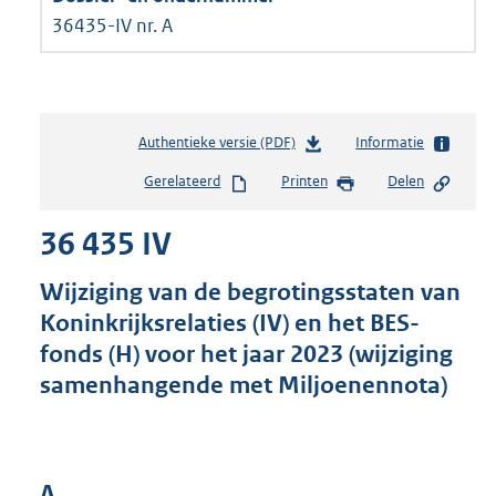
36435-IV nr. A
Authentieke versie (PDF)
b
Informatie
e
Gerelateerd
Printen
Delen
s
t
36 435 IV
a
n
d
Wijziging van de begrotingsstaten van
s
Koninkrijksrelaties (IV) en het BES-
g
fonds (H) voor het jaar 2023 (wijziging
r
o
samenhangende met Miljoenennota)
o
t
t
e
A
: