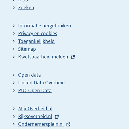
Zoeken
Informatie hergebruiken
Privacy en cookies
Toegankelijkheid
Sitemap
E
Kwetsbaarheid melden
x
t
Open data
e
Linked Data Overheid
r
PUC Open Data
n
e
MijnOverheid.nl
l
E
Rijksoverheid.nl
i
x
E
Ondernemersplein.nl
n