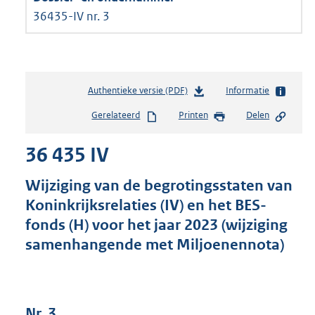
36435-IV nr. 3
Authentieke versie (PDF)
b
Informatie
e
Gerelateerd
Printen
Delen
s
t
36 435 IV
a
n
d
Wijziging van de begrotingsstaten van
s
Koninkrijksrelaties (IV) en het BES-
g
fonds (H) voor het jaar 2023 (wijziging
r
o
samenhangende met Miljoenennota)
o
t
t
e
Nr. 3
: