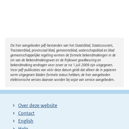
Disclaimer
De hier aangeboden pdf-bestanden van het Staatsblad, Staatscourant,
Tractatenblad, provinciaal blad, gemeenteblad, waterschapsblad en blad
gemeenschappelijke regeling vormen de formele bekendmakingen in de
zin van de Bekendmakingswet en de Rijkswet goedkeuring en
bekendmaking verdragen voor zover ze na 1 juli 2009 zijn uitgegeven.
Voor pdf-publicaties van vóór deze datum geldt dat alleen de in papieren
vorm uitgegeven bladen formele status hebben; de hier aangeboden
elektronische versies daarvan worden bij wijze van service aangeboden.
Over deze website
Contact
English
Help