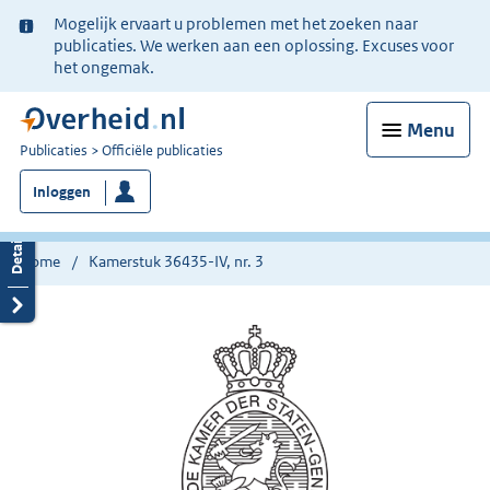
Ter
Mogelijk ervaart u problemen met het zoeken naar
informatie:
publicaties. We werken aan een oplossing. Excuses voor
het ongemak.
Menu
U
Publicaties
Officiële publicaties
bent
Inloggen
nu
hier:
Home
Kamerstuk 36435-IV, nr. 3