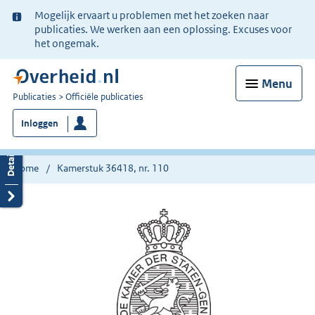
Ter
Mogelijk ervaart u problemen met het zoeken naar
informatie:
publicaties. We werken aan een oplossing. Excuses voor
het ongemak.
Menu
U
Publicaties
Officiële publicaties
bent
Inloggen
nu
hier:
Home
Kamerstuk 36418, nr. 110