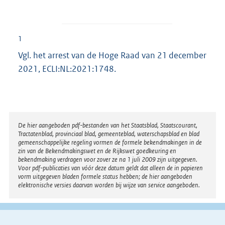
1
Vgl. het arrest van de Hoge Raad van 21 december
2021, ECLI:NL:2021:1748.
Disclaimer
De hier aangeboden pdf-bestanden van het Staatsblad, Staatscourant,
Tractatenblad, provinciaal blad, gemeenteblad, waterschapsblad en blad
gemeenschappelijke regeling vormen de formele bekendmakingen in de
zin van de Bekendmakingswet en de Rijkswet goedkeuring en
bekendmaking verdragen voor zover ze na 1 juli 2009 zijn uitgegeven.
Voor pdf-publicaties van vóór deze datum geldt dat alleen de in papieren
vorm uitgegeven bladen formele status hebben; de hier aangeboden
elektronische versies daarvan worden bij wijze van service aangeboden.