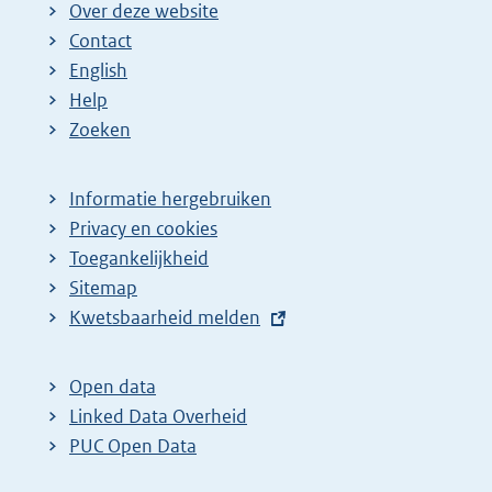
Over deze website
Contact
English
Help
Zoeken
Informatie hergebruiken
Privacy en cookies
Toegankelijkheid
Sitemap
E
Kwetsbaarheid melden
x
t
Open data
e
Linked Data Overheid
r
PUC Open Data
n