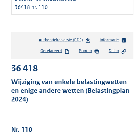
36418 nr. 110
Authentieke versie (PDF)
b
Informatie
e
Gerelateerd
Printen
Delen
s
t
36 418
a
n
d
Wijziging van enkele belastingwetten
s
en enige andere wetten (Belastingplan
g
2024)
r
o
o
t
t
Nr. 110
e
: