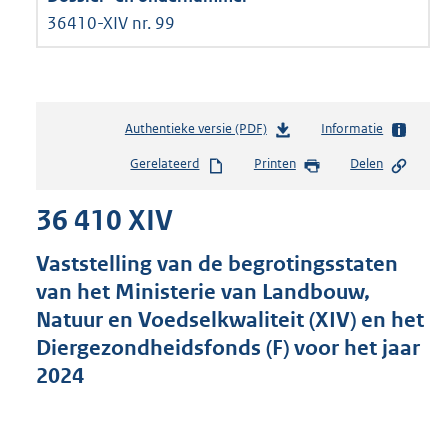
36410-XIV nr. 99
Authentieke versie (PDF)
b
Informatie
e
Gerelateerd
Printen
Delen
s
t
36 410 XIV
a
n
d
Vaststelling van de begrotingsstaten
s
van het Ministerie van Landbouw,
g
Natuur en Voedselkwaliteit (XIV) en het
r
o
Diergezondheidsfonds (F) voor het jaar
o
2024
t
t
e
: