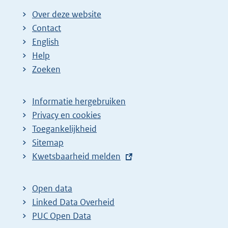
Over deze website
Contact
English
Help
Zoeken
Informatie hergebruiken
Privacy en cookies
Toegankelijkheid
Sitemap
E
Kwetsbaarheid melden
x
t
Open data
e
Linked Data Overheid
r
PUC Open Data
n