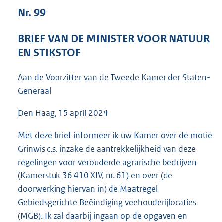
4
Nr. 99
7
K
BRIEF VAN DE MINISTER VOOR NATUUR
b
EN STIKSTOF
Aan de Voorzitter van de Tweede Kamer der Staten-
Generaal
Den Haag, 15 april 2024
Met deze brief informeer ik uw Kamer over de motie
Grinwis c.s. inzake de aantrekkelijkheid van deze
regelingen voor verouderde agrarische bedrijven
(Kamerstuk
36 410 XIV, nr. 61
) en over (de
doorwerking hiervan in) de Maatregel
Gebiedsgerichte Beëindiging veehouderijlocaties
(MGB). Ik zal daarbij ingaan op de opgaven en