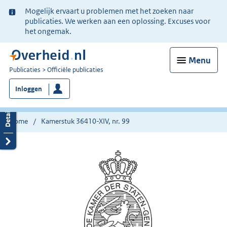
Ter
Mogelijk ervaart u problemen met het zoeken naar
informatie:
publicaties. We werken aan een oplossing. Excuses voor
het ongemak.
Menu
U
Publicaties
Officiële publicaties
bent
Inloggen
nu
hier:
Home
Kamerstuk 36410-XIV, nr. 99