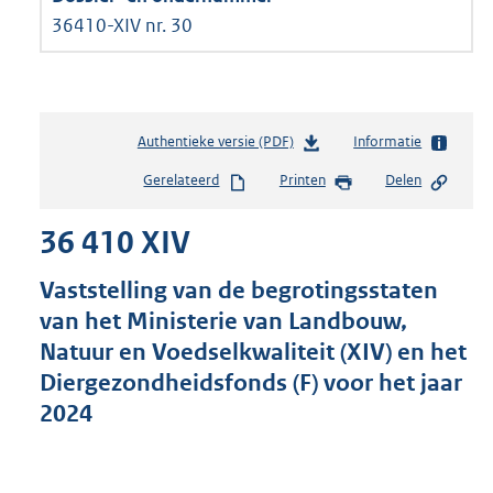
36410-XIV nr. 30
Authentieke versie (PDF)
b
Informatie
e
Gerelateerd
Printen
Delen
s
t
36 410 XIV
a
n
d
Vaststelling van de begrotingsstaten
s
van het Ministerie van Landbouw,
g
Natuur en Voedselkwaliteit (XIV) en het
r
o
Diergezondheidsfonds (F) voor het jaar
o
2024
t
t
e
: