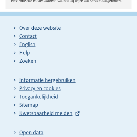
elektronische versies daarvan worden bij wijze van service aangeboden.
Over deze website
Contact
English
Help
Zoeken
Informatie hergebruiken
Privacy en cookies
Toegankelijkheid
Sitemap
E
Kwetsbaarheid melden
x
t
Open data