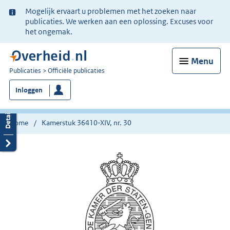
Ter
Mogelijk ervaart u problemen met het zoeken naar
informatie:
publicaties. We werken aan een oplossing. Excuses voor
het ongemak.
Menu
U
Publicaties
Officiële publicaties
bent
Inloggen
nu
hier:
Home
Kamerstuk 36410-XIV, nr. 30