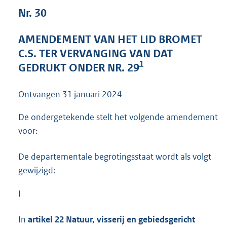
4
Nr. 30
2
K
AMENDEMENT VAN HET LID BROMET
b
C.S. TER VERVANGING VAN DAT
1
GEDRUKT ONDER NR. 29
Ontvangen
31 januari 2024
De ondergetekende stelt het volgende amendement
voor:
De departementale begrotingsstaat wordt als volgt
gewijzigd:
I
In
artikel 22 Natuur, visserij en gebiedsgericht