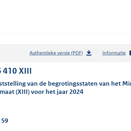
Authentieke versie (PDF)
b
Informatie
e
s
 410 XIII
t
ststelling van de begrotingsstaten van het M
a
imaat (XIII) voor het jaar 2024
n
d
s
g
 59
r