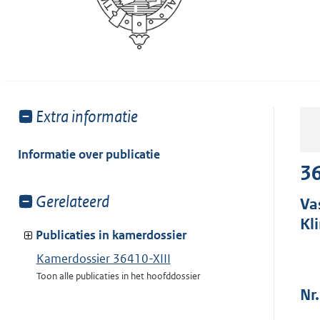
Toon
Extra informatie
meer
van:
Informatie over publicatie
36
Toon
Gerelateerd
Va
meer
Kl
van:
Publicaties in kamerdossier
Kamerdossier 36410-XIII
Toon alle publicaties in het hoofddossier
Nr.