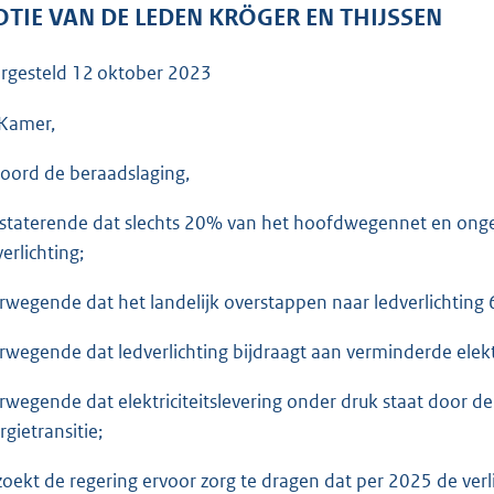
o
TIE VAN DE LEDEN KRÖGER EN THIJSSEN
o
t
rgesteld
12 oktober 2023
t
e
Kamer,
:
oord de beraadslaging,
3
6
staterende dat slechts 20% van het hoofdwegennet en onge
K
erlichting;
b
rwegende dat het landelijk overstappen naar ledverlichting 
rwegende dat ledverlichting bijdraagt aan verminderde elektr
rwegende dat elektriciteitslevering onder druk staat door de 
rgietransitie;
zoekt de regering ervoor zorg te dragen dat per 2025 de verl