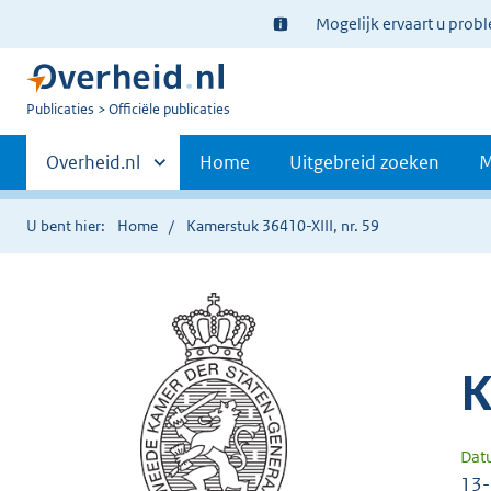
Ter
Mogelijk ervaart u prob
informatie:
U
Publicaties
Officiële publicaties
bent
Primaire
nu
Andere
Overheid.nl
Home
Uitgebreid zoeken
M
hier:
sites
navigatie
binnen
U bent hier:
Home
Kamerstuk 36410-XIII, nr. 59
K
Dat
13-