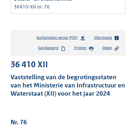
36410-XII nr. 76
Authentieke versie (PDF)
b
Informatie
e
Gerelateerd
Printen
Delen
s
t
36 410 XII
a
n
d
Vaststelling van de begrotingsstaten
s
van het Ministerie van Infrastructuur en
g
Waterstaat (XII) voor het jaar 2024
r
o
o
t
t
Nr. 76
e
: