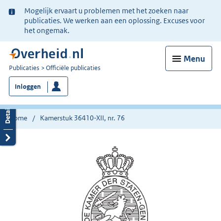
Ter
Mogelijk ervaart u problemen met het zoeken naar
informatie:
publicaties. We werken aan een oplossing. Excuses voor
het ongemak.
Menu
U
Publicaties
Officiële publicaties
bent
Inloggen
nu
hier:
Home
Kamerstuk 36410-XII, nr. 76