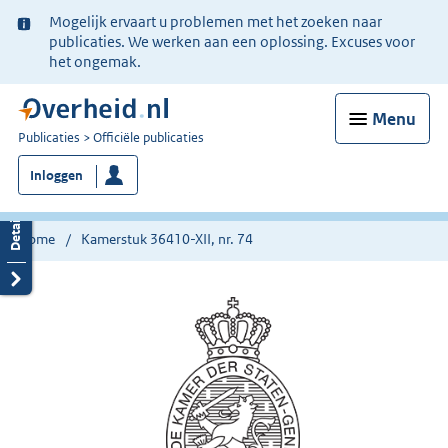
Ter
Mogelijk ervaart u problemen met het zoeken naar
informatie:
publicaties. We werken aan een oplossing. Excuses voor
het ongemak.
Menu
U
Publicaties
Officiële publicaties
bent
Inloggen
nu
hier:
Home
Kamerstuk 36410-XII, nr. 74