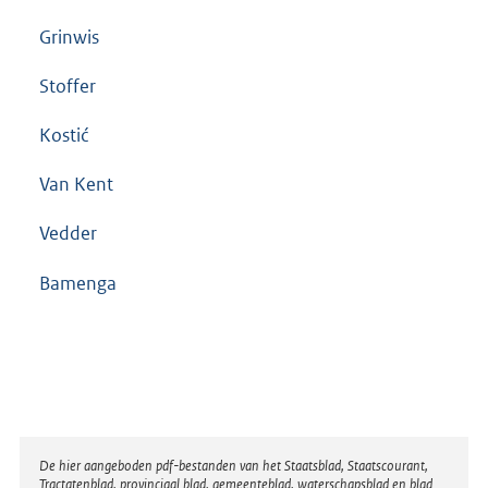
Grinwis
Stoffer
Kostić
Van Kent
Vedder
Bamenga
Disclaimer
De hier aangeboden pdf-bestanden van het Staatsblad, Staatscourant,
Tractatenblad, provinciaal blad, gemeenteblad, waterschapsblad en blad