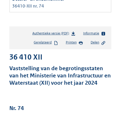
36410-XII nr. 74
Authentieke versie (PDF)
b
Informatie
e
Gerelateerd
Printen
Delen
s
t
36 410 XII
a
n
d
Vaststelling van de begrotingsstaten
s
van het Ministerie van Infrastructuur en
g
Waterstaat (XII) voor het jaar 2024
r
o
o
t
t
Nr. 74
e
: