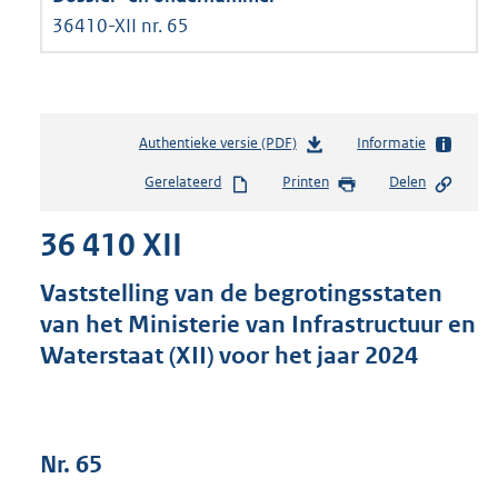
36410-XII nr. 65
Authentieke versie (PDF)
b
Informatie
e
Gerelateerd
Printen
Delen
s
t
36 410 XII
a
n
d
Vaststelling van de begrotingsstaten
s
van het Ministerie van Infrastructuur en
g
Waterstaat (XII) voor het jaar 2024
r
o
o
t
t
Nr. 65
e
: