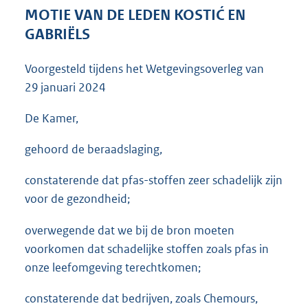
3
MOTIE VAN DE LEDEN KOSTIĆ EN
7
GABRIËLS
K
b
Voorgesteld tijdens het Wetgevingsoverleg van
29 januari 2024
De Kamer,
gehoord de beraadslaging,
constaterende dat pfas-stoffen zeer schadelijk zijn
voor de gezondheid;
overwegende dat we bij de bron moeten
voorkomen dat schadelijke stoffen zoals pfas in
onze leefomgeving terechtkomen;
constaterende dat bedrijven, zoals Chemours,