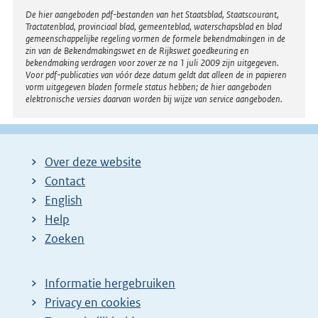
Disclaimer
De hier aangeboden pdf-bestanden van het Staatsblad, Staatscourant,
Tractatenblad, provinciaal blad, gemeenteblad, waterschapsblad en blad
gemeenschappelijke regeling vormen de formele bekendmakingen in de
zin van de Bekendmakingswet en de Rijkswet goedkeuring en
bekendmaking verdragen voor zover ze na 1 juli 2009 zijn uitgegeven.
Voor pdf-publicaties van vóór deze datum geldt dat alleen de in papieren
vorm uitgegeven bladen formele status hebben; de hier aangeboden
elektronische versies daarvan worden bij wijze van service aangeboden.
Over deze website
Contact
English
Help
Zoeken
Informatie hergebruiken
Privacy en cookies