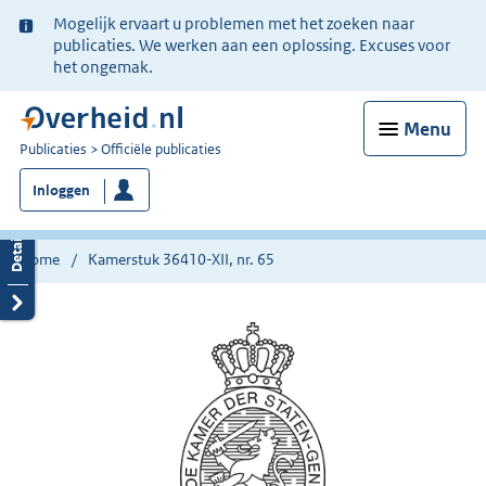
Ter
Mogelijk ervaart u problemen met het zoeken naar
informatie:
publicaties. We werken aan een oplossing. Excuses voor
het ongemak.
Menu
U
Publicaties
Officiële publicaties
bent
Inloggen
nu
hier:
Home
Kamerstuk 36410-XII, nr. 65