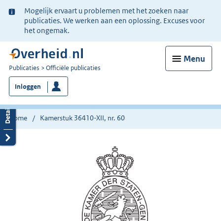
Ter
Mogelijk ervaart u problemen met het zoeken naar
informatie:
publicaties. We werken aan een oplossing. Excuses voor
het ongemak.
Menu
U
Publicaties
Officiële publicaties
bent
Inloggen
nu
hier:
Home
Kamerstuk 36410-XII, nr. 60