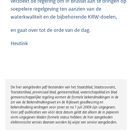
verzoekt de regering om in Brussel aan te dringen op
soepelere regelgeving ten aanzien van de
waterkwaliteit en de bijbehorende KRW-doelen,
en gaat over tot de orde van de dag.
Heutink
Disclaimer
De hier aangeboden pdf-bestanden van het Staatsblad, Staatscourant,
Tractatenblad, provinciaal blad, gemeenteblad, waterschapsblad en blad
gemeenschappelijke regeling vormen de formele bekendmakingen in de
zin van de Bekendmakingswet en de Rijkswet goedkeuring en
bekendmaking verdragen voor zover ze na 1 juli 2009 zijn uitgegeven.
Voor pdf-publicaties van vóór deze datum geldt dat alleen de in papieren
vorm uitgegeven bladen formele status hebben; de hier aangeboden
elektronische versies daarvan worden bij wijze van service aangeboden.