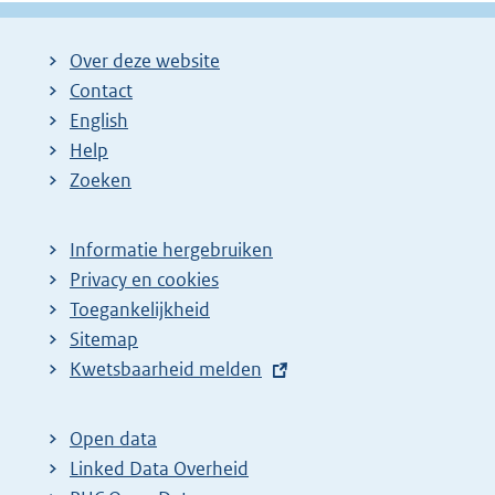
Over deze website
Contact
English
Help
Zoeken
Informatie hergebruiken
Privacy en cookies
Toegankelijkheid
Sitemap
E
Kwetsbaarheid melden
x
t
Open data
e
Linked Data Overheid
r