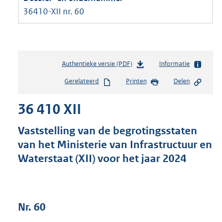
36410-XII nr. 60
Authentieke versie (PDF)
b
Informatie
e
Gerelateerd
Printen
Delen
s
t
36 410 XII
a
n
d
Vaststelling van de begrotingsstaten
s
van het Ministerie van Infrastructuur en
g
Waterstaat (XII) voor het jaar 2024
r
o
o
t
t
Nr. 60
e
: