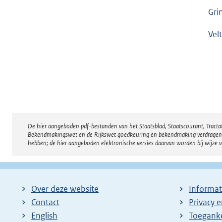
Gri
Vel
De hier aangeboden pdf-bestanden van het Staatsblad, Staatscourant, Tract
Disclaimer
Bekendmakingswet en de Rijkswet goedkeuring en bekendmaking verdragen voor
hebben; de hier aangeboden elektronische versies daarvan worden bij wijze 
Over deze website
Informat
Contact
Privacy 
English
Toeganke