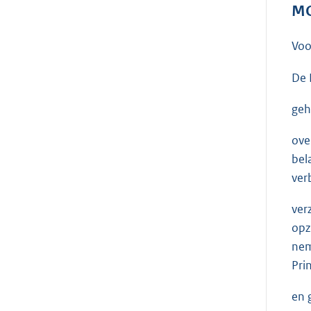
MO
Voo
De 
geh
ove
bel
ver
ver
opz
nem
Pri
en 