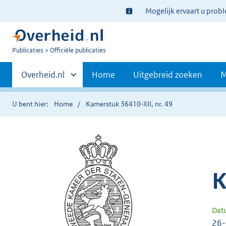
Ter
Mogelijk ervaart u prob
informatie:
U
Publicaties
Officiële publicaties
bent
Primaire
nu
Andere
Overheid.nl
Home
Uitgebreid zoeken
M
hier:
sites
navigatie
binnen
U bent hier:
Home
Kamerstuk 36410-XII, nr. 49
K
Dat
26-