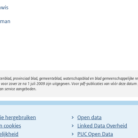
nwis
tman
atenblad, provinciaal blad, gemeenteblad, waterschapsblad en blad gemeenschappelijke 
 zover ze na 1 juli 2009 zijn uitgegeven. Voor pdf-publicaties van vóór deze datum g
van service aangeboden.
ie hergebruiken
Open data
en cookies
Linked Data Overheid
lijkheid
PUC Open Data