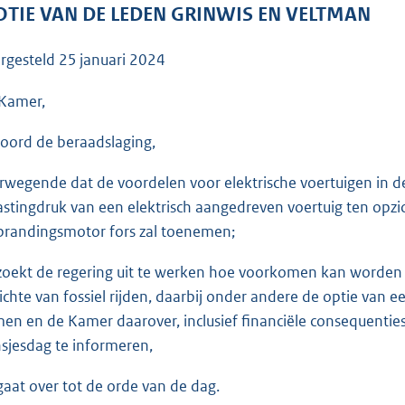
o
TIE VAN DE LEDEN GRINWIS EN VELTMAN
o
t
rgesteld
25 januari 2024
t
e
Kamer,
:
oord de beraadslaging,
3
6
rwegende dat de voordelen voor elektrische voertuigen in d
K
astingdruk van een elektrisch aangedreven voertuig ten opz
b
brandingsmotor fors zal toenemen;
zoekt de regering uit te werken hoe voorkomen kan worden 
ichte van fossiel rijden, daarbij onder andere de optie van 
en en de Kamer daarover, inclusief financiële consequenti
nsjesdag te informeren,
gaat over tot de orde van de dag.