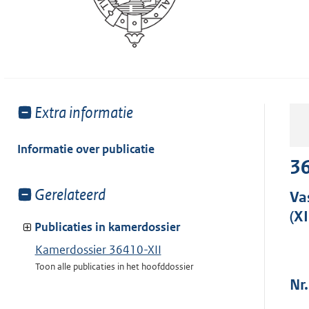
Toon
Extra informatie
meer
van:
Informatie over publicatie
36
Toon
Gerelateerd
Va
meer
(XI
van:
Publicaties in kamerdossier
Kamerdossier 36410-XII
Toon alle publicaties in het hoofddossier
Nr.