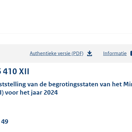
Authentieke versie (PDF)
b
Informatie
e
s
 410 XII
t
ststelling van de begrotingsstaten van het Mi
a
I) voor het jaar 2024
n
d
s
g
 49
r