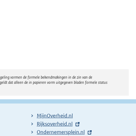
regeling vormen de formele bekendmakingen in de zin van de
eldt dat alleen de in papieren vorm uitgegeven bladen formele status
MijnOverheid.nl
E
Rijksoverheid.nl
x
E
Ondernemersplein.nl