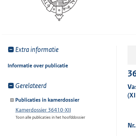
Toon
Extra informatie
meer
van:
Informatie over publicatie
36
Toon
Gerelateerd
Va
meer
(XI
van:
Publicaties in kamerdossier
Kamerdossier 36410-XII
Toon alle publicaties in het hoofddossier
Nr.