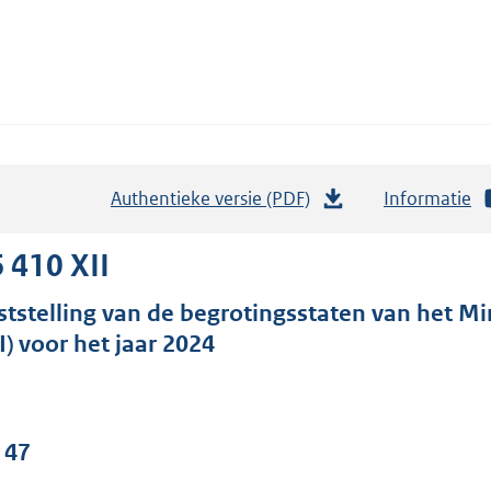
Authentieke versie (PDF)
b
Informatie
e
s
 410 XII
t
ststelling van de begrotingsstaten van het Mi
a
I) voor het jaar 2024
n
d
s
g
 47
r