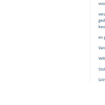
voo
ver
ged
keu
en 
Van
Vel
Sto
Gri