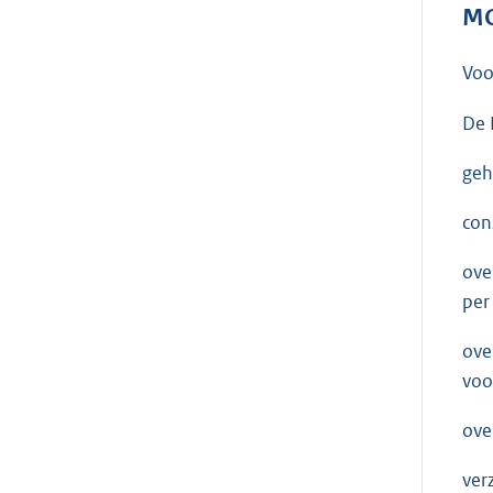
MO
Voo
De 
geh
con
ove
per
ove
voo
ove
ver