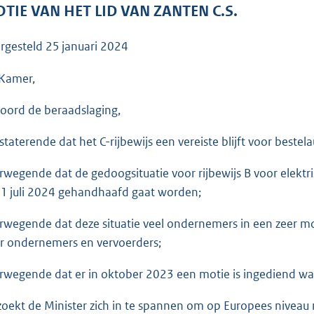
o
TIE VAN HET LID VAN ZANTEN C.S.
o
t
rgesteld
25 januari 2024
t
e
Kamer,
:
oord de beraadslaging,
3
6
staterende dat het C-rijbewijs een vereiste blijft voor beste
K
b
rwegende dat de gedoogsituatie voor rijbewijs B voor elektri
 1 juli 2024 gehandhaafd gaat worden;
rwegende dat deze situatie veel ondernemers in een zeer moeil
r ondernemers en vervoerders;
rwegende dat er in oktober 2023 een motie is ingediend w
zoekt de Minister zich in te spannen om op Europees niveau