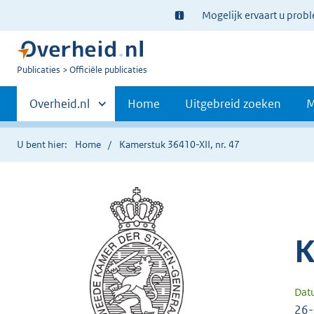
Ter
Mogelijk ervaart u prob
informatie:
U
Publicaties
Officiële publicaties
bent
Primaire
nu
Andere
Overheid.nl
Home
Uitgebreid zoeken
M
hier:
sites
navigatie
binnen
U bent hier:
Home
Kamerstuk 36410-XII, nr. 47
K
Dat
26-