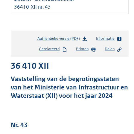
36410-XII nr. 43
Authentieke versie (PDF)
b
Informatie
e
Gerelateerd
Printen
Delen
s
t
36 410 XII
a
n
d
Vaststelling van de begrotingsstaten
s
van het Ministerie van Infrastructuur en
g
Waterstaat (XII) voor het jaar 2024
r
o
o
t
t
Nr. 43
e
: