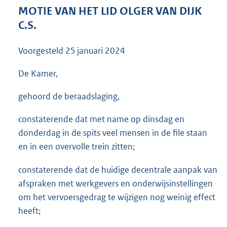
3
MOTIE VAN HET LID OLGER VAN DIJK
6
C.S.
K
b
Voorgesteld
25 januari 2024
De Kamer,
gehoord de beraadslaging,
constaterende dat met name op dinsdag en
donderdag in de spits veel mensen in de file staan
en in een overvolle trein zitten;
constaterende dat de huidige decentrale aanpak van
afspraken met werkgevers en onderwijsinstellingen
om het vervoersgedrag te wijzigen nog weinig effect
heeft;