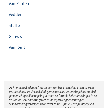
Van Zanten
Vedder
Stoffer
Grinwis
Van Kent
Disclaimer
De hier aangeboden pdf-bestanden van het Staatsblad, Staatscourant,
Tractatenblad, provinciaal blad, gemeenteblad, waterschapsblad en blad
gemeenschappelijke regeling vormen de formele bekendmakingen in de
zin van de Bekendmakingswet en de Rijkswet goedkeuring en
bekendmaking verdragen voor zover ze na 1 juli 2009 zijn uitgegeven.