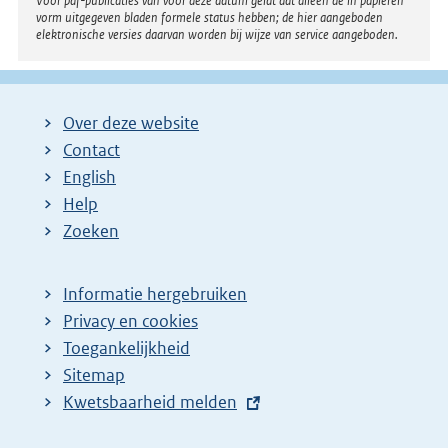
Voor pdf-publicaties van vóór deze datum geldt dat alleen de in papieren
vorm uitgegeven bladen formele status hebben; de hier aangeboden
elektronische versies daarvan worden bij wijze van service aangeboden.
Over deze website
Contact
English
Help
Zoeken
Informatie hergebruiken
Privacy en cookies
Toegankelijkheid
Sitemap
E
Kwetsbaarheid melden
x