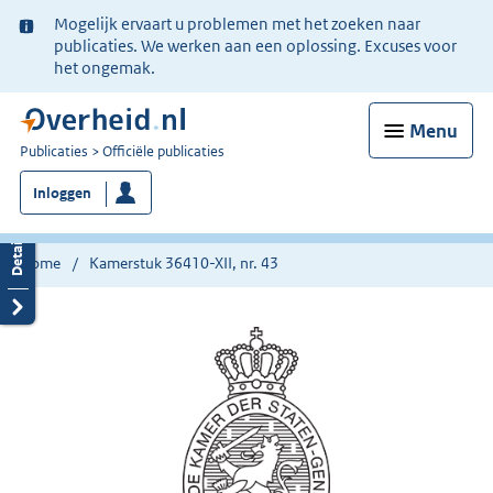
Ter
Mogelijk ervaart u problemen met het zoeken naar
informatie:
publicaties. We werken aan een oplossing. Excuses voor
het ongemak.
Menu
U
Publicaties
Officiële publicaties
bent
Inloggen
nu
hier:
Home
Kamerstuk 36410-XII, nr. 43