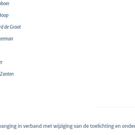
pboer
Hoop
rd de Groot
kerman
er
 Zanten
vanging in verband met wijziging van de toelichting en onde