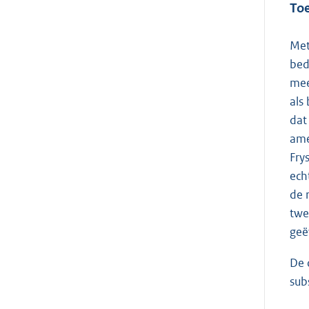
Toe
Met
bed
mee
als
dat
ame
Fry
ech
de 
twe
geë
De 
sub