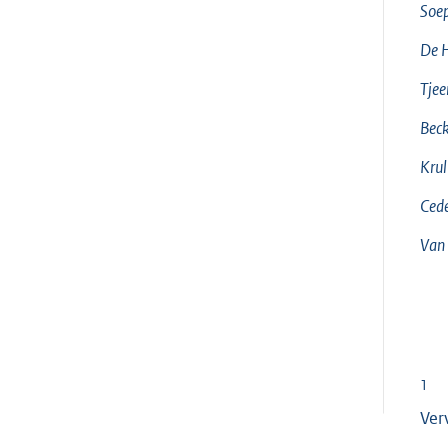
Soe
De 
Tjee
Bec
Krul
Ced
Van
1
Ver