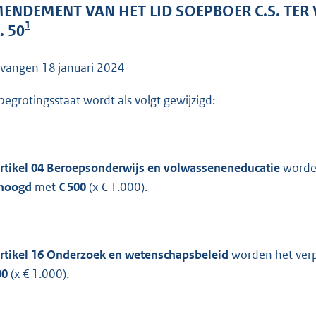
o
ENDEMENT VAN HET LID SOEPBOER C.S. TE
o
1
. 50
t
t
tvangen
18 januari 2024
e
:
begrotingsstaat wordt als volgt gewijzigd:
4
3
K
rtikel 04 Beroepsonderwijs en volwasseneneducatie
worden
b
hoogd
met
€ 500
(x € 1.000).
rtikel 16 Onderzoek en wetenschapsbeleid
worden het verp
00
(x € 1.000).