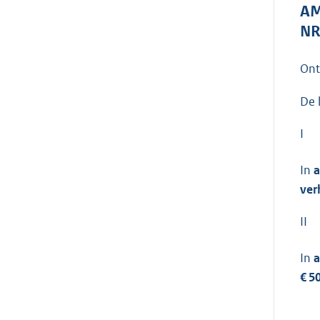
AM
NR
On
De 
I
In
a
ver
II
In
a
€ 5