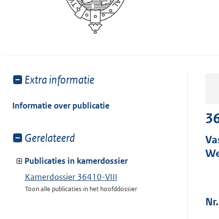
Toon
Extra informatie
meer
van:
Informatie over publicatie
36
Toon
Gerelateerd
Va
meer
We
van:
Publicaties in kamerdossier
Kamerdossier 36410-VIII
Toon alle publicaties in het hoofddossier
Nr.