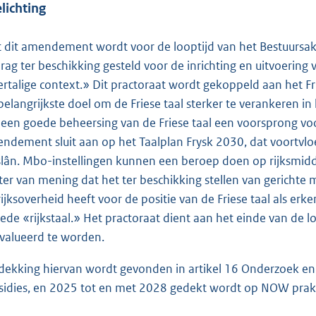
lichting
 dit amendement wordt voor de looptijd van het Bestuursakkoor
rag ter beschikking gesteld voor de inrichting en uitvoering 
rtalige context.» Dit practoraat wordt gekoppeld aan het F
 belangrijkste doel om de Friese taal sterker te verankeren i
 een goede beheersing van de Friese taal een voorsprong vo
ndement sluit aan op het Taalplan Frysk 2030, dat voortvloei
slân. Mbo-instellingen kunnen een beroep doen op rijksmidde
ter van mening dat het ter beschikking stellen van gerichte 
rijksoverheid heeft voor de positie van de Friese taal als e
ede «rijkstaal.» Het practoraat dient aan het einde van de 
valueerd te worden.
dekking hiervan wordt gevonden in artikel 16 Onderzoek e
sidies, en 2025 tot en met 2028 gedekt wordt op NOW prakt