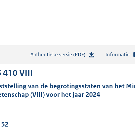
Authentieke versie (PDF)
b
Informatie
e
s
 410 VIII
t
ststelling van de begrotingsstaten van het Mi
a
tenschap (VIII) voor het jaar 2024
n
d
s
g
 52
r