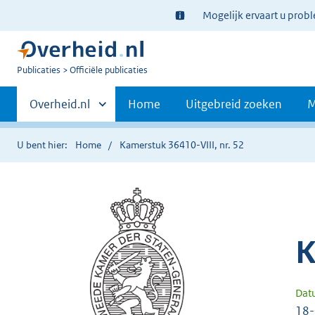
Ter
Mogelijk ervaart u prob
informatie:
U
Publicaties
Officiële publicaties
bent
Primaire
nu
Andere
Overheid.nl
Home
Uitgebreid zoeken
M
hier:
sites
navigatie
binnen
U bent hier:
Home
Kamerstuk 36410-VIII, nr. 52
K
Dat
18-