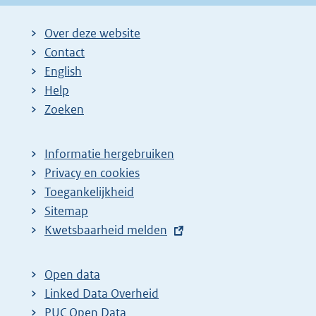
Over deze website
Contact
English
Help
Zoeken
Informatie hergebruiken
Privacy en cookies
Toegankelijkheid
Sitemap
E
Kwetsbaarheid melden
x
t
Open data
e
Linked Data Overheid
r
PUC Open Data