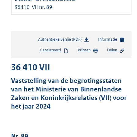
36410-VII nr. 89
Authentieke versie (PDF)
b
Informatie
e
Gerelateerd
Printen
Delen
s
t
36 410 VII
a
n
d
Vaststelling van de begrotingsstaten
s
van het Ministerie van Binnenlandse
g
Zaken en Koninkrijksrelaties (VII) voor
r
o
het jaar 2024
o
t
t
e
Nr. 89
: