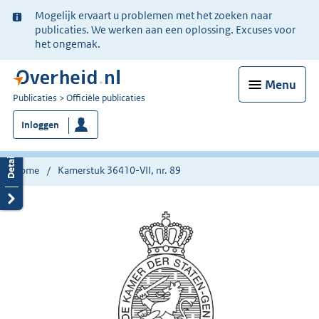
Ter
Mogelijk ervaart u problemen met het zoeken naar
informatie:
publicaties. We werken aan een oplossing. Excuses voor
het ongemak.
Menu
U
Publicaties
Officiële publicaties
bent
Inloggen
nu
hier:
Home
Kamerstuk 36410-VII, nr. 89