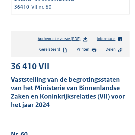
36410-VII nr. 60
Authentieke versie (PDF)
b
Informatie
e
Gerelateerd
Printen
Delen
s
t
36 410 VII
a
n
d
Vaststelling van de begrotingsstaten
s
van het Ministerie van Binnenlandse
g
Zaken en Koninkrijksrelaties (VII) voor
r
o
het jaar 2024
o
t
t
e
Nr. 60
: