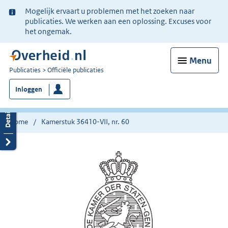
Ter
Mogelijk ervaart u problemen met het zoeken naar
informatie:
publicaties. We werken aan een oplossing. Excuses voor
het ongemak.
Menu
U
Publicaties
Officiële publicaties
bent
Inloggen
nu
hier:
Home
Kamerstuk 36410-VII, nr. 60