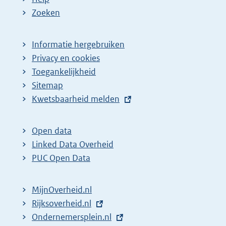
Zoeken
Informatie hergebruiken
Privacy en cookies
Toegankelijkheid
Sitemap
E
Kwetsbaarheid melden
x
t
Open data
e
Linked Data Overheid
r
PUC Open Data
n
e
MijnOverheid.nl
l
E
Rijksoverheid.nl
i
x
E
Ondernemersplein.nl
n