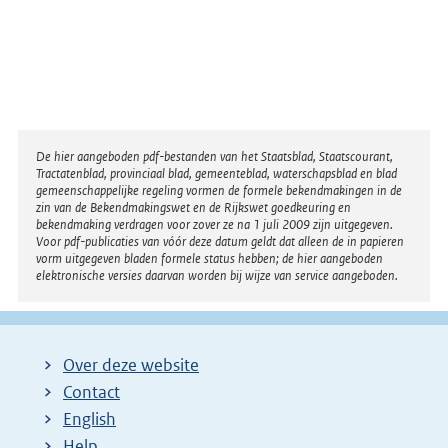
Disclaimer
De hier aangeboden pdf-bestanden van het Staatsblad, Staatscourant,
Tractatenblad, provinciaal blad, gemeenteblad, waterschapsblad en blad
gemeenschappelijke regeling vormen de formele bekendmakingen in de
zin van de Bekendmakingswet en de Rijkswet goedkeuring en
bekendmaking verdragen voor zover ze na 1 juli 2009 zijn uitgegeven.
Voor pdf-publicaties van vóór deze datum geldt dat alleen de in papieren
vorm uitgegeven bladen formele status hebben; de hier aangeboden
elektronische versies daarvan worden bij wijze van service aangeboden.
Over deze website
Contact
English
Help