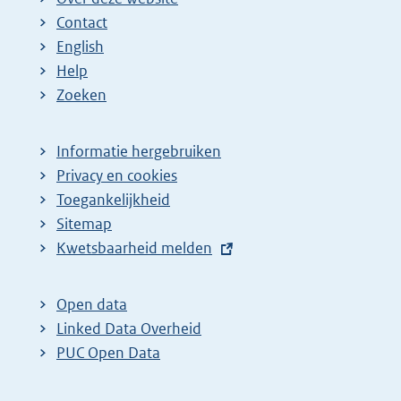
Contact
English
Help
Zoeken
Informatie hergebruiken
Privacy en cookies
Toegankelijkheid
Sitemap
E
Kwetsbaarheid melden
x
t
Open data
e
Linked Data Overheid
r
PUC Open Data
n
e