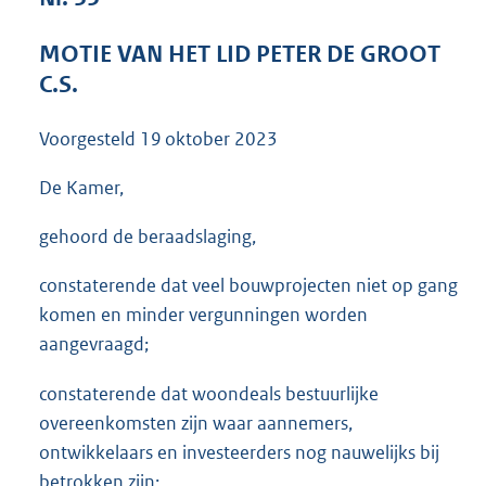
3
6
MOTIE VAN HET LID PETER DE GROOT
K
C.S.
b
Voorgesteld
19 oktober 2023
De Kamer,
gehoord de beraadslaging,
constaterende dat veel bouwprojecten niet op gang
komen en minder vergunningen worden
aangevraagd;
constaterende dat woondeals bestuurlijke
overeenkomsten zijn waar aannemers,
ontwikkelaars en investeerders nog nauwelijks bij
betrokken zijn;