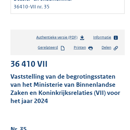
36410-VII nr. 35
Authentieke versie (PDF)
b
Informatie
e
Gerelateerd
Printen
Delen
s
t
36 410 VII
a
n
d
Vaststelling van de begrotingsstaten
s
van het Ministerie van Binnenlandse
g
Zaken en Koninkrijksrelaties (VII) voor
r
o
het jaar 2024
o
t
t
e
Nr. 35
: