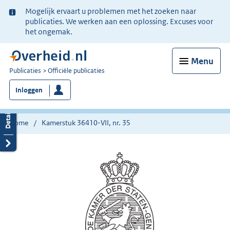
Ter
Mogelijk ervaart u problemen met het zoeken naar
informatie:
publicaties. We werken aan een oplossing. Excuses voor
het ongemak.
Menu
U
Publicaties
Officiële publicaties
bent
Inloggen
nu
hier:
Home
Kamerstuk 36410-VII, nr. 35