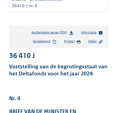
36410-J nr. 4
Authentieke versie (PDF)
b
Informatie
e
Gerelateerd
Printen
Delen
s
t
36 410 J
a
n
d
Vaststelling van de begrotingsstaat van
s
het Deltafonds voor het jaar 2024
g
r
o
o
t
Nr. 4
t
e
BRIEF VAN DE MINISTER EN
: