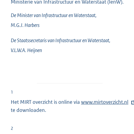
Ministerie van Infrastructuur en Waterstaat (IenW).
De Minister van Infrastructuur en Waterstaat,
M.G.J.
Harbers
De Staatssecretaris van Infrastructuur en Waterstaat,
V.L.W.A.
Heijnen
1
Het MIRT overzicht is online via
E
www.mirtoverzicht.nl
te downloaden.
x
t
e
2