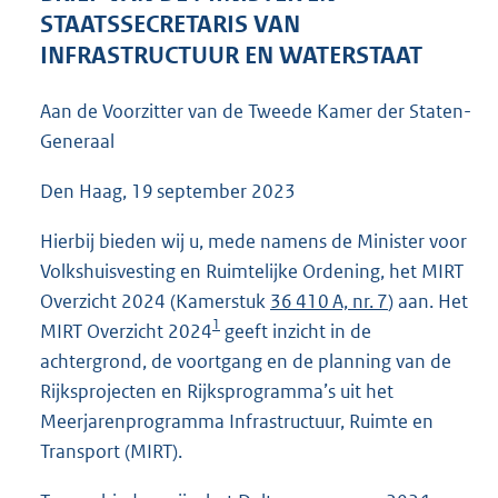
3
STAATSSECRETARIS VAN
8
INFRASTRUCTUUR EN WATERSTAAT
K
b
Aan de Voorzitter van de Tweede Kamer der Staten-
Generaal
Den Haag, 19 september 2023
Hierbij bieden wij u, mede namens de Minister voor
Volkshuisvesting en Ruimtelijke Ordening, het MIRT
Overzicht 2024 (Kamerstuk
36 410 A, nr. 7
) aan. Het
1
MIRT Overzicht 2024
geeft inzicht in de
achtergrond, de voortgang en de planning van de
Rijksprojecten en Rijksprogramma’s uit het
Meerjarenprogramma Infrastructuur, Ruimte en
Transport (MIRT).