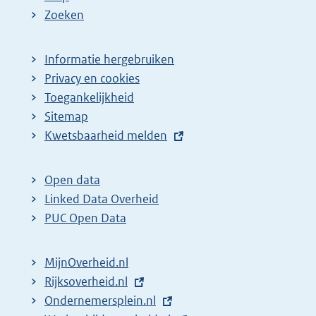
Zoeken
Informatie hergebruiken
Privacy en cookies
Toegankelijkheid
Sitemap
E
Kwetsbaarheid melden
x
t
Open data
e
Linked Data Overheid
r
PUC Open Data
n
e
MijnOverheid.nl
l
E
Rijksoverheid.nl
i
x
E
Ondernemersplein.nl
n