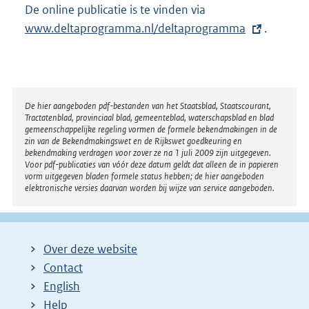
r
De online publicatie is te vinden via
E
n
www.deltaprogramma.nl/deltaprogramma
x
.
e
t
l
e
i
r
n
n
Disclaimer
De hier aangeboden pdf-bestanden van het Staatsblad, Staatscourant,
k
Tractatenblad, provinciaal blad, gemeenteblad, waterschapsblad en blad
e
:
gemeenschappelijke regeling vormen de formele bekendmakingen in de
l
zin van de Bekendmakingswet en de Rijkswet goedkeuring en
bekendmaking verdragen voor zover ze na 1 juli 2009 zijn uitgegeven.
i
Voor pdf-publicaties van vóór deze datum geldt dat alleen de in papieren
n
vorm uitgegeven bladen formele status hebben; de hier aangeboden
elektronische versies daarvan worden bij wijze van service aangeboden.
k
:
Over deze website
Contact
English
Help