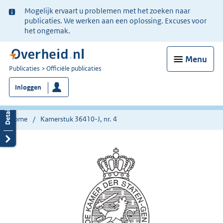
Ter
Mogelijk ervaart u problemen met het zoeken naar
informatie:
publicaties. We werken aan een oplossing. Excuses voor
het ongemak.
Menu
U
Publicaties
Officiële publicaties
bent
Inloggen
nu
hier:
Home
Kamerstuk 36410-J, nr. 4