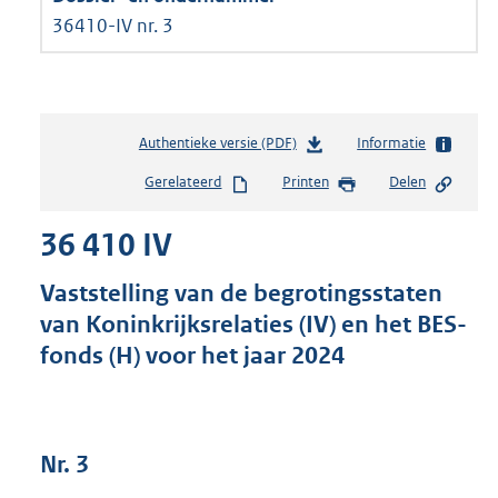
36410-IV nr. 3
Authentieke versie (PDF)
b
Informatie
e
Gerelateerd
Printen
Delen
s
t
36 410 IV
a
n
d
Vaststelling van de begrotingsstaten
s
van Koninkrijksrelaties (IV) en het BES-
g
fonds (H) voor het jaar 2024
r
o
o
t
t
Nr. 3
e
: