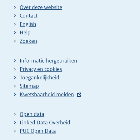
Over deze website
Contact
English
Help
Zoeken
Informatie hergebruiken
Privacy en cookies
Toegankelijkheid
Sitemap
E
Kwetsbaarheid melden
x
t
Open data
e
Linked Data Overheid
r
PUC Open Data
n