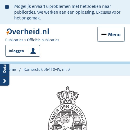
Ter
Mogelijk ervaart u problemen met het zoeken naar
informatie:
publicaties. We werken aan een oplossing. Excuses voor
het ongemak.
Menu
U
Publicaties
Officiële publicaties
bent
Inloggen
nu
hier:
Home
Kamerstuk 36410-IV, nr. 3