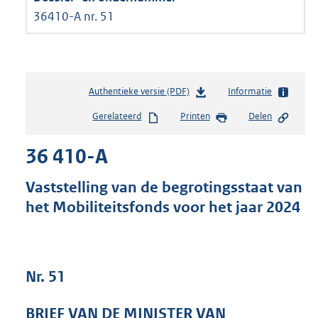
36410-A nr. 51
Authentieke versie (PDF)
b
Informatie
e
Gerelateerd
Printen
Delen
s
t
36 410-A
a
n
d
Vaststelling van de begrotingsstaat van
s
het Mobiliteitsfonds voor het jaar 2024
g
r
o
o
t
Nr. 51
t
e
BRIEF VAN DE MINISTER VAN
: