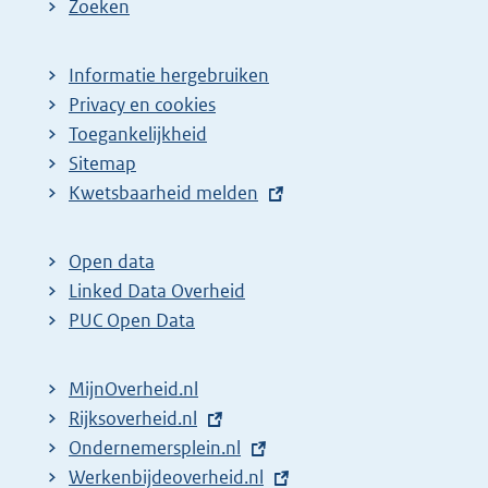
Zoeken
Informatie hergebruiken
Privacy en cookies
Toegankelijkheid
Sitemap
E
Kwetsbaarheid melden
x
t
Open data
e
Linked Data Overheid
r
PUC Open Data
n
e
MijnOverheid.nl
l
E
Rijksoverheid.nl
i
x
E
Ondernemersplein.nl
n
t
x
E
Werkenbijdeoverheid.nl
k