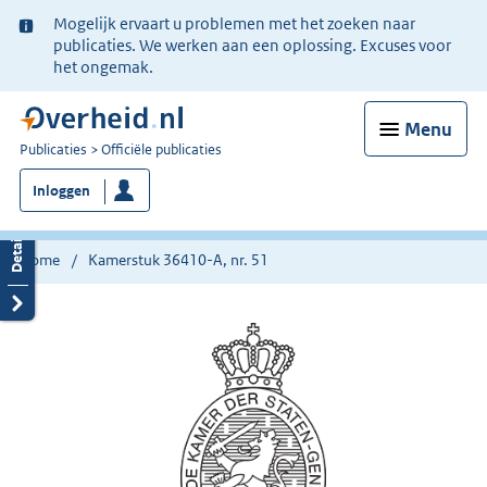
Ter
Mogelijk ervaart u problemen met het zoeken naar
informatie:
publicaties. We werken aan een oplossing. Excuses voor
het ongemak.
Menu
U
Publicaties
Officiële publicaties
bent
Inloggen
nu
hier:
Home
Kamerstuk 36410-A, nr. 51