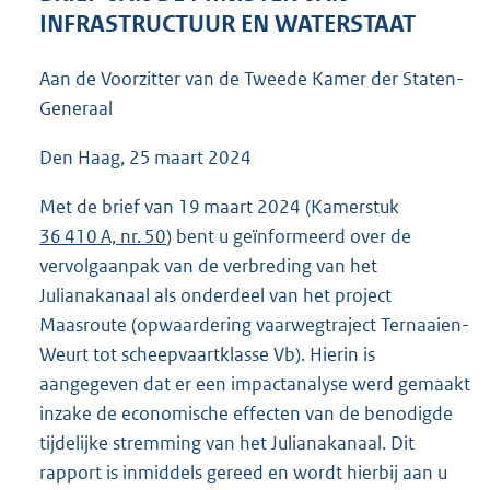
3
INFRASTRUCTUUR EN WATERSTAAT
6
K
Aan de Voorzitter van de Tweede Kamer der Staten-
b
Generaal
Den Haag, 25 maart 2024
Met de brief van 19 maart 2024 (Kamerstuk
36 410 A, nr. 50
) bent u geïnformeerd over de
vervolgaanpak van de verbreding van het
Julianakanaal als onderdeel van het project
Maasroute (opwaardering vaarwegtraject Ternaaien-
Weurt tot scheepvaartklasse Vb). Hierin is
aangegeven dat er een impactanalyse werd gemaakt
inzake de economische effecten van de benodigde
tijdelijke stremming van het Julianakanaal. Dit
rapport is inmiddels gereed en wordt hierbij aan u