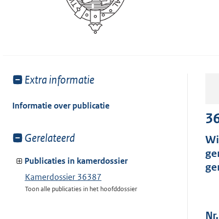
Toon
Extra informatie
meer
van:
Informatie over publicatie
3
Toon
Gerelateerd
Wi
meer
ge
van:
Publicaties in kamerdossier
ge
Kamerdossier 36387
Toon alle publicaties in het hoofddossier
Nr.