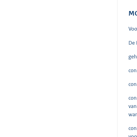
MO
Voo
De 
geh
con
con
con
van
war
con
voo