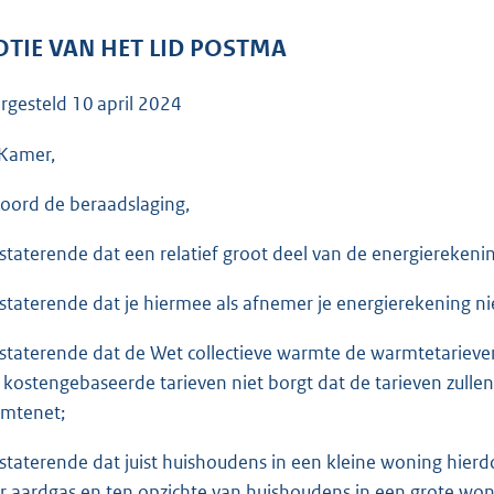
o
o
TIE VAN HET LID POSTMA
t
t
rgesteld
10 april 2024
e
:
Kamer,
3
oord de beraadslaging,
7
K
staterende dat een relatief groot deel van de energierekenin
b
staterende dat je hiermee als afnemer je energierekening ni
staterende dat de Wet collectieve warmte de warmtetarieven
 kostengebaseerde tarieven niet borgt dat de tarieven zullen
mtenet;
staterende dat juist huishoudens in een kleine woning hier
r aardgas en ten opzichte van huishoudens in een grote won