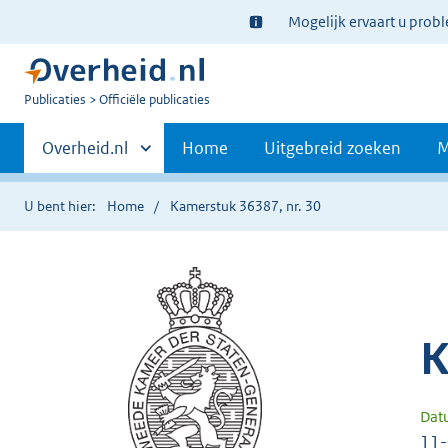
Ter
Mogelijk ervaart u prob
informatie:
U
Publicaties
Officiële publicaties
bent
Primaire
nu
Andere
Overheid.nl
Home
Uitgebreid zoeken
M
hier:
sites
navigatie
binnen
U bent hier:
Home
Kamerstuk 36387, nr. 30
K
Dat
11-