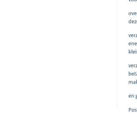
ove
dez
ver
ene
kle
ver
bet
mak
en 
Po