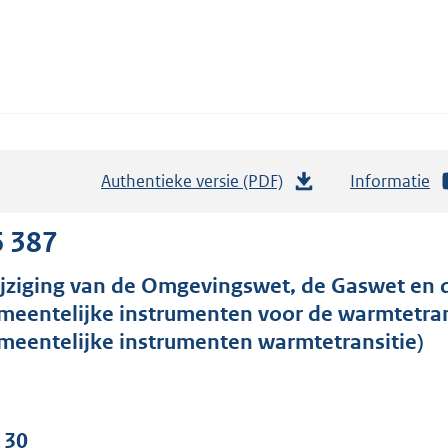
Authentieke versie (PDF)
b
Informatie
e
s
6 387
t
jziging van de Omgevingswet, de Gaswet en
a
meentelijke instrumenten voor de warmtetra
n
meentelijke instrumenten warmtetransitie)
d
s
g
r
 30