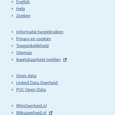
English
Help
Zoeken
Informatie hergebruiken
Privacy en cookies
Toegankelijkheid
Sitemap
E
Kwetsbaarheid melden
x
t
Open data
e
Linked Data Overheid
r
PUC Open Data
n
e
MijnOverheid.nl
l
E
Rijksoverheid.nl