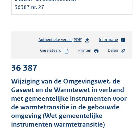
36387 nr. 27
Authentieke versie (PDF)
b
Informatie
e
Gerelateerd
Printen
Delen
s
t
36 387
a
n
d
Wijziging van de Omgevingswet, de
s
Gaswet en de Warmtewet in verband
g
met gemeentelijke instrumenten voor
r
o
de warmtetransitie in de gebouwde
o
omgeving (Wet gemeentelijke
t
instrumenten warmtetransitie)
t
e
: