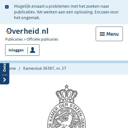
Ter
Mogelijk ervaart u problemen met het zoeken naar
informatie:
publicaties. We werken aan een oplossing. Excuses voor
het ongemak.
Menu
U
Publicaties
Officiële publicaties
bent
Inloggen
nu
hier:
Home
Kamerstuk 36387, nr. 27