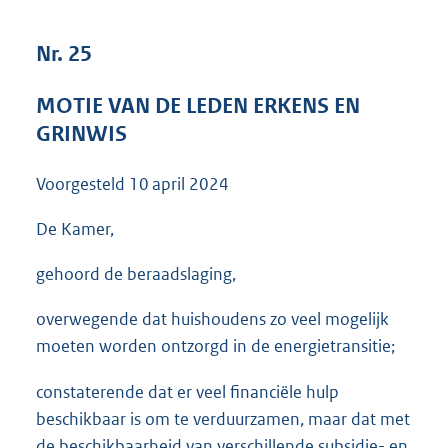
3
8
Nr. 25
K
b
MOTIE VAN DE LEDEN ERKENS EN
GRINWIS
Voorgesteld
10 april 2024
De Kamer,
gehoord de beraadslaging,
overwegende dat huishoudens zo veel mogelijk
moeten worden ontzorgd in de energietransitie;
constaterende dat er veel financiële hulp
beschikbaar is om te verduurzamen, maar dat met
de beschikbaarheid van verschillende subsidie- en