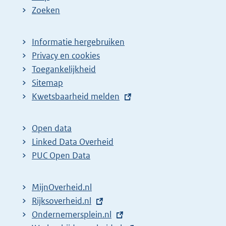
Zoeken
Informatie hergebruiken
Privacy en cookies
Toegankelijkheid
Sitemap
E
Kwetsbaarheid melden
x
t
Open data
e
Linked Data Overheid
r
PUC Open Data
n
e
MijnOverheid.nl
l
E
Rijksoverheid.nl
i
x
E
Ondernemersplein.nl
n