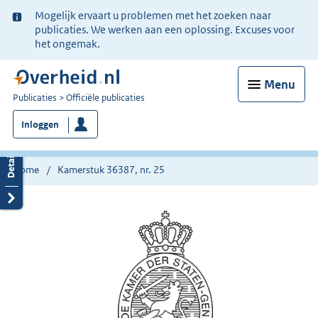
Ter
Mogelijk ervaart u problemen met het zoeken naar
informatie:
publicaties. We werken aan een oplossing. Excuses voor
het ongemak.
Menu
U
Publicaties
Officiële publicaties
bent
Inloggen
nu
hier:
Home
Kamerstuk 36387, nr. 25