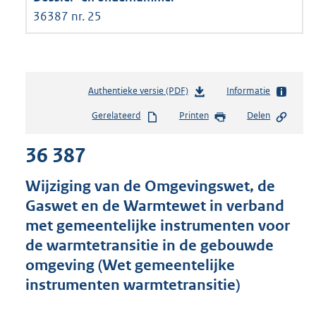
36387 nr. 25
Authentieke versie (PDF)
b
Informatie
e
Gerelateerd
Printen
Delen
s
t
36 387
a
n
d
Wijziging van de Omgevingswet, de
s
Gaswet en de Warmtewet in verband
g
met gemeentelijke instrumenten voor
r
o
de warmtetransitie in de gebouwde
o
omgeving (Wet gemeentelijke
t
instrumenten warmtetransitie)
t
e
: