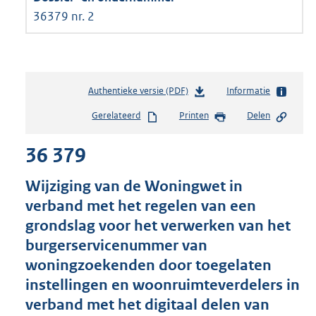
36379 nr. 2
Authentieke versie (PDF)
b
Informatie
e
Gerelateerd
Printen
Delen
s
t
36 379
a
n
d
Wijziging van de Woningwet in
s
verband met het regelen van een
g
grondslag voor het verwerken van het
r
o
burgerservicenummer van
o
woningzoekenden door toegelaten
t
instellingen en woonruimteverdelers in
t
e
verband met het digitaal delen van
: