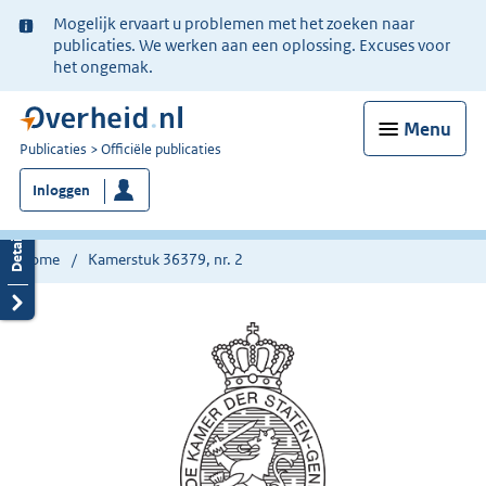
Ter
Mogelijk ervaart u problemen met het zoeken naar
informatie:
publicaties. We werken aan een oplossing. Excuses voor
het ongemak.
Menu
U
Publicaties
Officiële publicaties
bent
Inloggen
nu
hier:
Home
Kamerstuk 36379, nr. 2