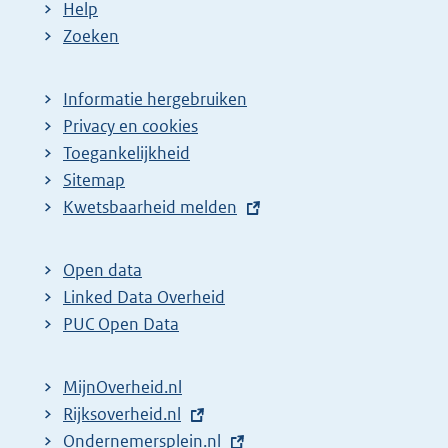
Help
Zoeken
Informatie hergebruiken
Privacy en cookies
Toegankelijkheid
Sitemap
E
Kwetsbaarheid melden
x
t
Open data
e
Linked Data Overheid
r
PUC Open Data
n
e
MijnOverheid.nl
l
E
Rijksoverheid.nl
i
x
E
Ondernemersplein.nl