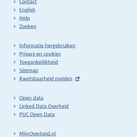
Contact
English
Help
Zoeken
Informatie hergebruiken
Privacy en cookies
Toegankelijkheid
Sitemap
E
Kwetsbaarheid melden
x
t
Open data
e
Linked Data Overheid
r
PUC Open Data
n
e
MijnOverheid.nl
l