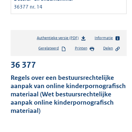
36377 nr. 14
Authentieke versie (PDF)
b
Informatie
e
Gerelateerd
Printen
Delen
s
t
36 377
a
n
d
Regels over een bestuursrechtelijke
s
aanpak van online kinderpornografisch
g
materiaal (Wet bestuursrechtelijke
r
o
aanpak online kinderpornografisch
o
materiaal)
t
t
e
: