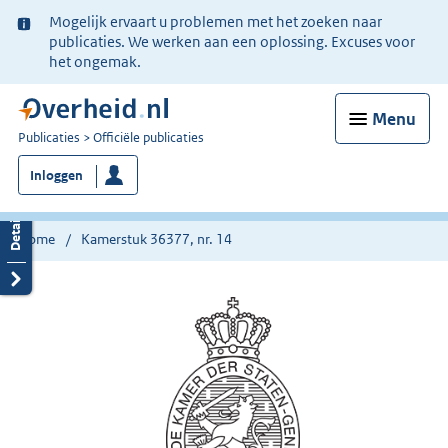
Ter
Mogelijk ervaart u problemen met het zoeken naar
informatie:
publicaties. We werken aan een oplossing. Excuses voor
het ongemak.
Menu
U
Publicaties
Officiële publicaties
bent
Inloggen
nu
hier:
Home
Kamerstuk 36377, nr. 14