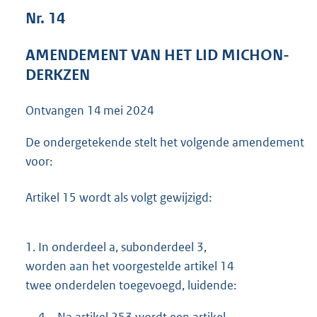
4
Nr. 14
1
K
AMENDEMENT VAN HET LID MICHON-
b
DERKZEN
Ontvangen
14 mei 2024
De ondergetekende stelt het volgende amendement
voor:
Artikel 15 wordt als volgt gewijzigd:
1.
In onderdeel a, subonderdeel 3,
worden aan het voorgestelde artikel 14
twee onderdelen toegevoegd, luidende:
4.
Na artikel 253 wordt een artikel