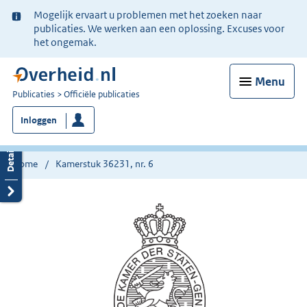
Ter
Mogelijk ervaart u problemen met het zoeken naar
informatie:
publicaties. We werken aan een oplossing. Excuses voor
het ongemak.
Menu
U
Publicaties
Officiële publicaties
bent
Inloggen
nu
hier:
Home
Kamerstuk 36231, nr. 6