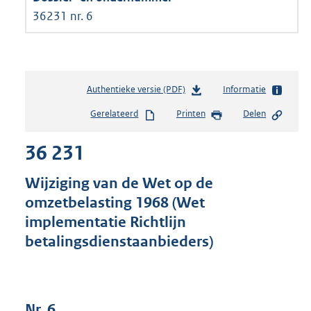
36231 nr. 6
Authentieke versie (PDF)
b
Informatie
e
Gerelateerd
Printen
Delen
s
t
36 231
a
n
d
Wijziging van de Wet op de
s
omzetbelasting 1968 (Wet
g
implementatie Richtlijn
r
o
betalingsdienstaanbieders)
o
t
t
e
Nr. 6
: