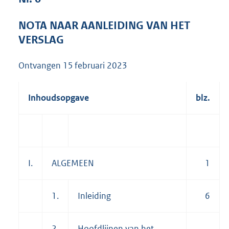
9
4
NOTA NAAR AANLEIDING VAN HET
K
VERSLAG
b
Ontvangen
15 februari 2023
Inhoudsopgave
blz.
I.
ALGEMEEN
1
1.
Inleiding
6
2.
Hoofdlijnen van het