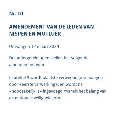
3
6
Nr. 10
K
b
AMENDEMENT VAN DE LEDEN VAN
NISPEN EN MUTLUER
Ontvangen
12 maart 2024
De ondergetekenden stellen het volgende
amendement voor:
In artikel 9 wordt «laatste verwerking» vervangen
door «eerste verwerking», en wordt na
«noodzakelijk is» ingevoegd «vanuit het belang van
de nationale veiligheid, of».