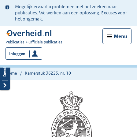
Ter
Mogelijk ervaart u problemen met het zoeken naar
informatie:
publicaties. We werken aan een oplossing. Excuses voor
het ongemak.
Menu
U
Publicaties
Officiële publicaties
bent
Inloggen
nu
hier:
Home
Kamerstuk 36225, nr. 10