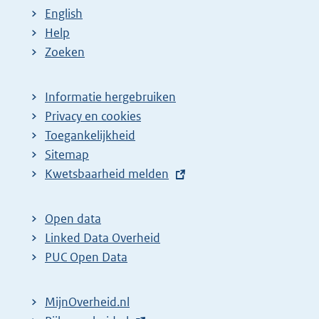
English
Help
Zoeken
Informatie hergebruiken
Privacy en cookies
Toegankelijkheid
Sitemap
E
Kwetsbaarheid melden
x
t
Open data
e
Linked Data Overheid
r
PUC Open Data
n
e
MijnOverheid.nl
l