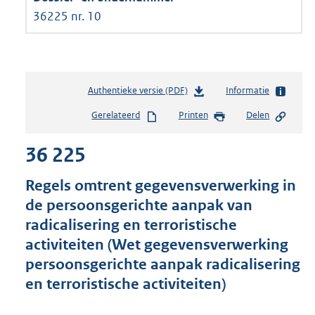
36225 nr. 10
Authentieke versie (PDF)
b
Informatie
e
Gerelateerd
Printen
Delen
s
t
36 225
a
n
d
Regels omtrent gegevensverwerking in
s
de persoonsgerichte aanpak van
g
radicalisering en terroristische
r
o
activiteiten (Wet gegevensverwerking
o
persoonsgerichte aanpak radicalisering
t
en terroristische activiteiten)
t
e
: