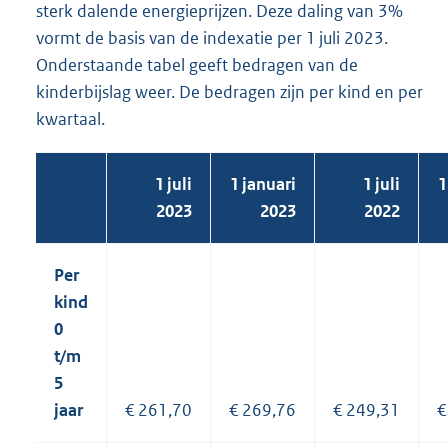
sterk dalende energieprijzen. Deze daling van 3%
vormt de basis van de indexatie per 1 juli 2023.
Onderstaande tabel geeft bedragen van de
kinderbijslag weer. De bedragen zijn per kind en per
kwartaal.
1 juli
1 januari
1 juli
1
2023
2023
2022
Per
kind
0
t/m
5
jaar
€ 261,70
€ 269,76
€ 249,31
€