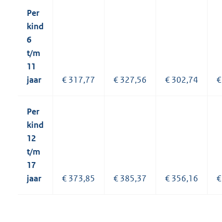
Per
kind
6
t/m
11
jaar
€ 317,77
€ 327,56
€ 302,74
€
Per
kind
12
t/m
17
jaar
€ 373,85
€ 385,37
€ 356,16
€