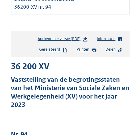
36200-XV nr. 94
Authentieke versie (PDF)
b
Informatie
e
Gerelateerd
Printen
Delen
s
t
36 200 XV
a
n
d
Vaststelling van de begrotingsstaten
s
van het Ministerie van Sociale Zaken en
g
Werkgelegenheid (XV) voor het jaar
r
o
2023
o
t
t
e
Nr. 94
: