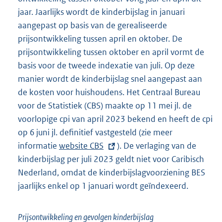
jaar. Jaarlijks wordt de kinderbijslag in januari
aangepast op basis van de gerealiseerde
prijsontwikkeling tussen april en oktober. De
prijsontwikkeling tussen oktober en april vormt de
basis voor de tweede indexatie van juli. Op deze
manier wordt de kinderbijslag snel aangepast aan
de kosten voor huishoudens. Het Centraal Bureau
voor de Statistiek (CBS) maakte op 11 mei jl. de
voorlopige cpi van april 2023 bekend en heeft de cpi
op 6 juni jl. definitief vastgesteld (zie meer
informatie
E
website CBS
). De verlaging van de
kinderbijslag per juli 2023 geldt niet voor Caribisch
x
Nederland, omdat de kinderbijslagvoorziening BES
t
jaarlijks enkel op 1 januari wordt geïndexeerd.
e
r
n
Prijsontwikkeling en gevolgen kinderbijslag