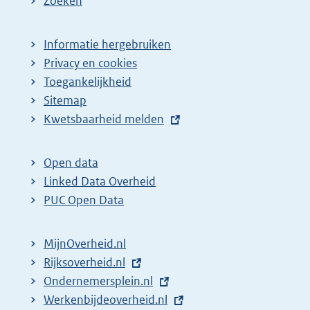
Zoeken
Informatie hergebruiken
Privacy en cookies
Toegankelijkheid
Sitemap
E
Kwetsbaarheid melden
x
t
Open data
e
Linked Data Overheid
r
PUC Open Data
n
e
MijnOverheid.nl
l
E
Rijksoverheid.nl
i
x
E
Ondernemersplein.nl
n
t
x
E
Werkenbijdeoverheid.nl
k