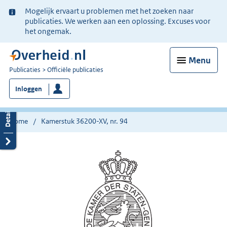
Ter
Mogelijk ervaart u problemen met het zoeken naar
informatie:
publicaties. We werken aan een oplossing. Excuses voor
het ongemak.
Menu
U
Publicaties
Officiële publicaties
bent
Inloggen
nu
hier:
Home
Kamerstuk 36200-XV, nr. 94