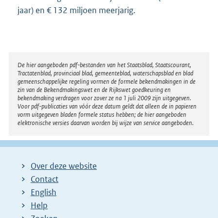
jaar) en € 132 miljoen meerjarig.
Disclaimer
De hier aangeboden pdf-bestanden van het Staatsblad, Staatscourant,
Tractatenblad, provinciaal blad, gemeenteblad, waterschapsblad en blad
gemeenschappelijke regeling vormen de formele bekendmakingen in de
zin van de Bekendmakingswet en de Rijkswet goedkeuring en
bekendmaking verdragen voor zover ze na 1 juli 2009 zijn uitgegeven.
Voor pdf-publicaties van vóór deze datum geldt dat alleen de in papieren
vorm uitgegeven bladen formele status hebben; de hier aangeboden
elektronische versies daarvan worden bij wijze van service aangeboden.
Over deze website
Contact
English
Help