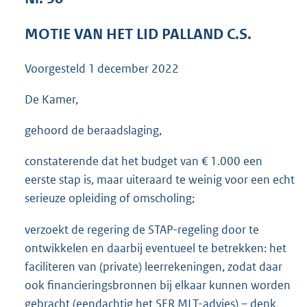
3
8
MOTIE VAN HET LID PALLAND C.S.
K
b
Voorgesteld
1 december 2022
De Kamer,
gehoord de beraadslaging,
constaterende dat het budget van € 1.000 een
eerste stap is, maar uiteraard te weinig voor een echt
serieuze opleiding of omscholing;
verzoekt de regering de STAP-regeling door te
ontwikkelen en daarbij eventueel te betrekken: het
faciliteren van (private) leerrekeningen, zodat daar
ook financieringsbronnen bij elkaar kunnen worden
gebracht (eendachtig het SER MLT-advies) – denk