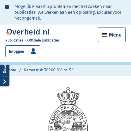
Ter
Mogelijk ervaart u problemen met het zoeken naar
informatie:
publicaties. We werken aan een oplossing. Excuses voor
het ongemak.
Menu
U
Publicaties
Officiële publicaties
bent
Inloggen
nu
hier:
Home
Kamerstuk 36200-XV, nr. 56