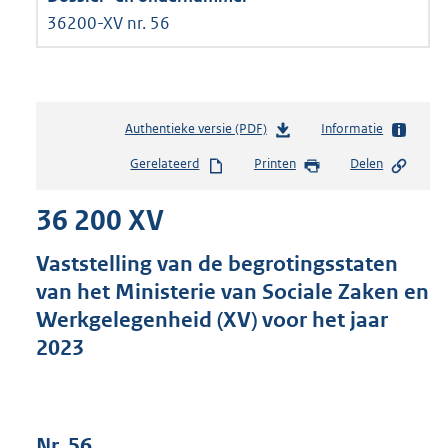
36200-XV nr. 56
Authentieke versie (PDF)
b
Informatie
e
Gerelateerd
Printen
Delen
s
t
36 200 XV
a
n
d
Vaststelling van de begrotingsstaten
s
van het Ministerie van Sociale Zaken en
g
Werkgelegenheid (XV) voor het jaar
r
o
2023
o
t
t
e
Nr. 56
: