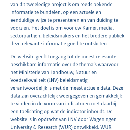
van dit tweeledige project is om reeds bekende
r
informatie te bundelen, op een actuele en
n
eenduidige wijze te presenteren en van duiding te
e
voorzien. Het doel is om voor uw Kamer, media,
l
sectorpartijen, beleidsmakers en het bredere publiek
i
deze relevante informatie goed te ontsluiten.
n
k
De website geeft toegang tot de meest relevante
:
beschikbare informatie over de thema’s waarvoor
het Ministerie van Landbouw, Natuur en
Voedselkwaliteit (LNV) beleidsmatig
verantwoordelijk is met de meest actuele data. Deze
data zijn overzichtelijk weergegeven en gemakkelijk
te vinden in de vorm van indicatoren met daarbij
een toelichting op wat de indicator inhoudt. De
website is in opdracht van LNV door Wageningen
University & Research (WUR) ontwikkeld. WUR