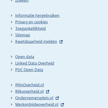
Zoeken
Informatie hergebruiken
Privacy en cookies
Toegankelijkheid
Sitemap
E
Kwetsbaarheid melden
x
t
Open data
e
Linked Data Overheid
r
PUC Open Data
n
e
MijnOverheid.nl
l
E
Rijksoverheid.nl
i
x
E
Ondernemersplein.nl
n
t
x
E
Werkenbijdeoverheid.nl
k