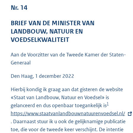
3
Nr. 14
9
K
BRIEF VAN DE MINISTER VAN
b
LANDBOUW, NATUUR EN
VOEDSELKWALITEIT
Aan de Voorzitter van de Tweede Kamer der Staten-
Generaal
Den Haag, 1 december 2022
Hierbij kondig ik graag aan dat gisteren de website
«Staat van Landbouw, Natuur en Voedsel» is
1
gelanceerd en dus openbaar toegankelijk is
E
https://www.staatvanlandbouwnatuurenvoedsel.nl/
x
. Daarnaast stuur ik u ook de gelijknamige publicatie
t
toe, die voor de tweede keer verschijnt. De intentie
e