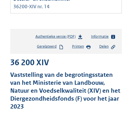
36200-XIV nr. 14
Authentieke versie (PDF)
b
Informatie
e
Gerelateerd
Printen
Delen
s
t
36 200 XIV
a
n
d
Vaststelling van de begrotingsstaten
s
van het Ministerie van Landbouw,
g
Natuur en Voedselkwaliteit (XIV) en het
r
o
Diergezondheidsfonds (F) voor het jaar
o
2023
t
t
e
: