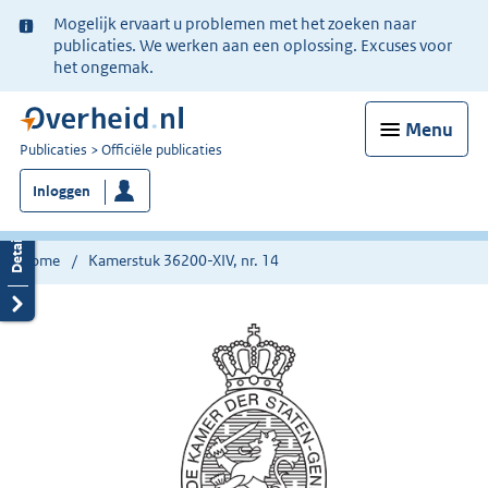
Ter
Mogelijk ervaart u problemen met het zoeken naar
informatie:
publicaties. We werken aan een oplossing. Excuses voor
het ongemak.
Menu
U
Publicaties
Officiële publicaties
bent
Inloggen
nu
hier:
Home
Kamerstuk 36200-XIV, nr. 14