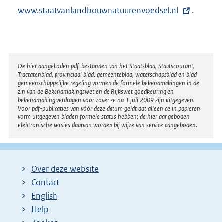
E
www.staatvanlandbouwnatuurenvoedsel.nl
.
x
t
e
r
Disclaimer
De hier aangeboden pdf-bestanden van het Staatsblad, Staatscourant,
Tractatenblad, provinciaal blad, gemeenteblad, waterschapsblad en blad
n
gemeenschappelijke regeling vormen de formele bekendmakingen in de
e
zin van de Bekendmakingswet en de Rijkswet goedkeuring en
bekendmaking verdragen voor zover ze na 1 juli 2009 zijn uitgegeven.
l
Voor pdf-publicaties van vóór deze datum geldt dat alleen de in papieren
i
vorm uitgegeven bladen formele status hebben; de hier aangeboden
elektronische versies daarvan worden bij wijze van service aangeboden.
n
k
:
Over deze website
Contact
English
Help