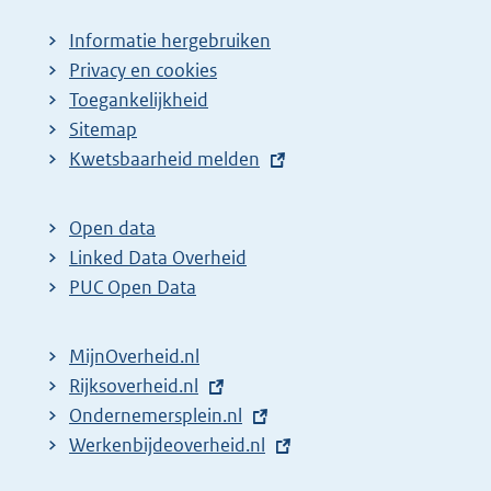
Informatie hergebruiken
Privacy en cookies
Toegankelijkheid
Sitemap
E
Kwetsbaarheid melden
x
t
Open data
e
Linked Data Overheid
r
PUC Open Data
n
e
MijnOverheid.nl
l
E
Rijksoverheid.nl
i
x
E
Ondernemersplein.nl
n
t
x
E
Werkenbijdeoverheid.nl
k
e
t
x
: