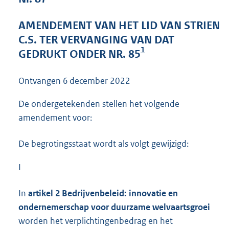
4
4
AMENDEMENT VAN HET LID VAN STRIEN
K
C.S. TER VERVANGING VAN DAT
b
1
GEDRUKT ONDER NR. 85
Ontvangen
6 december 2022
De ondergetekenden stellen het volgende
amendement voor:
De begrotingsstaat wordt als volgt gewijzigd:
I
In
artikel 2 Bedrijvenbeleid: innovatie en
ondernemerschap voor duurzame welvaartsgroei
worden het verplichtingenbedrag en het