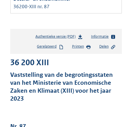
36200-XIII nr. 87
Authentieke versie (PDF)
b
Informatie
e
Gerelateerd
Printen
Delen
s
t
36 200 XIII
a
n
d
Vaststelling van de begrotingsstaten
s
van het Ministerie van Economische
g
Zaken en Klimaat (XIII) voor het jaar
r
o
2023
o
t
t
e
Nr. 87
: