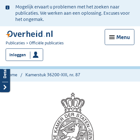
Ter
Mogelijk ervaart u problemen met het zoeken naar
informatie:
publicaties. We werken aan een oplossing. Excuses voor
het ongemak.
Menu
U
Publicaties
Officiële publicaties
bent
Inloggen
nu
hier:
Home
Kamerstuk 36200-XIII, nr. 87