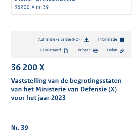
36200-X nr. 39
Authentieke versie (PDF)
b
Informatie
e
Gerelateerd
Printen
Delen
s
t
36 200 X
a
n
d
Vaststelling van de begrotingsstaten
s
van het Ministerie van Defensie (X)
g
voor het jaar 2023
r
o
o
t
t
Nr. 39
e
: