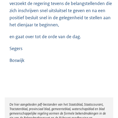
verzoekt de regering tevens de belangstellenden die
zich inschrijven snel uitsluitsel te geven en na een
positief besluit snel in de gelegenheid te stellen aan
het dienjaar te beginnen,
en gaat over tot de orde van de dag.
Segers
Boswijk
Disclaimer
De hier aangeboden pdf-bestanden van het Staatsblad, Staatscourant,
Tractatenblad, provinciaal blad, gemeenteblad, waterschapsblad en blad
gemeenschappelijke regeling vormen de formele bekendmakingen in de
zin van de Bekendmakingswet en de Rijkswet goedkeuring en