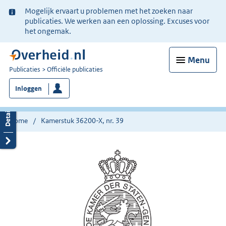
Ter
Mogelijk ervaart u problemen met het zoeken naar
informatie:
publicaties. We werken aan een oplossing. Excuses voor
het ongemak.
Menu
U
Publicaties
Officiële publicaties
bent
Inloggen
nu
hier:
Home
Kamerstuk 36200-X, nr. 39