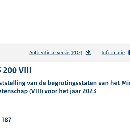
Authentieke versie (PDF)
b
Informatie
e
s
 200 VIII
t
ststelling van de begrotingsstaten van het Mi
a
tenschap (VIII) voor het jaar 2023
n
d
s
g
. 187
r