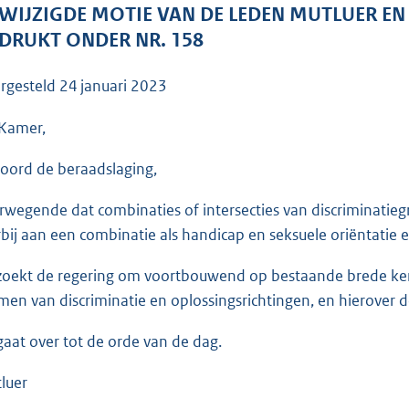
o
WIJZIGDE MOTIE VAN DE LEDEN MUTLUER EN
o
DRUKT ONDER NR. 158
t
t
rgesteld
24 januari 2023
e
:
Kamer,
3
oord de beraadslaging,
6
K
rwegende dat combinaties of intersecties van discriminat
b
rbij aan een combinatie als handicap en seksuele oriëntatie e
zoekt de regering om voortbouwend op bestaande brede kenn
men van discriminatie en oplossingsrichtingen, en hierover 
gaat over tot de orde van de dag.
luer