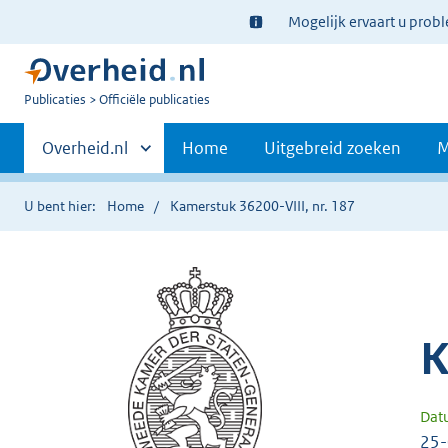
Ter
Mogelijk ervaart u prob
informatie:
U
Publicaties
Officiële publicaties
bent
Primaire
nu
Andere
Overheid.nl
Home
Uitgebreid zoeken
M
hier:
sites
navigatie
binnen
U bent hier:
Home
Kamerstuk 36200-VIII, nr. 187
K
Dat
25-