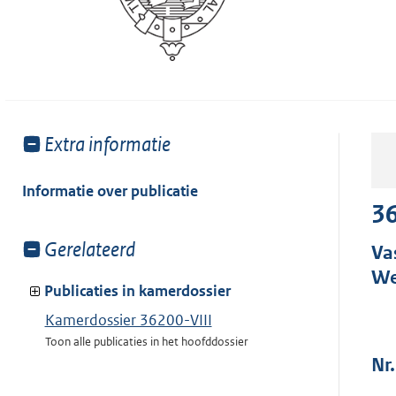
Toon
Extra informatie
meer
van:
Informatie over publicatie
36
Toon
Gerelateerd
Va
meer
We
van:
Publicaties in kamerdossier
Kamerdossier 36200-VIII
Toon alle publicaties in het hoofddossier
Nr