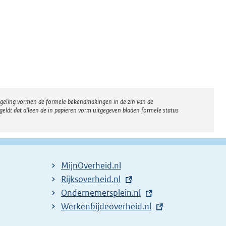
regeling vormen de formele bekendmakingen in de zin van de
eldt dat alleen de in papieren vorm uitgegeven bladen formele status
MijnOverheid.nl
E
Rijksoverheid.nl
x
E
Ondernemersplein.nl
t
x
E
Werkenbijdeoverheid.nl
e
t
x