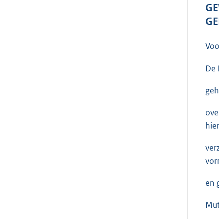
GE
GE
Voo
De 
geh
ove
hie
ver
vor
en 
Mut