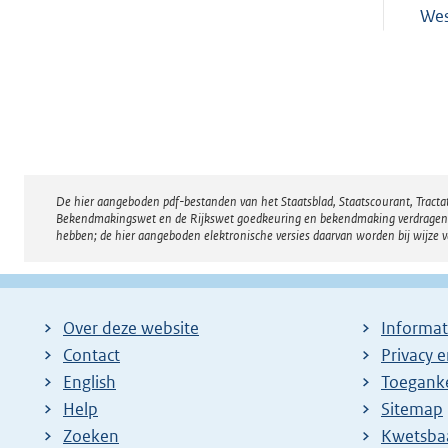
Wes
De hier aangeboden pdf-bestanden van het Staatsblad, Staatscourant, Tract
Disclaimer
Bekendmakingswet en de Rijkswet goedkeuring en bekendmaking verdragen voor
hebben; de hier aangeboden elektronische versies daarvan worden bij wijze 
Over deze website
Informat
Contact
Privacy 
English
Toeganke
Help
Sitemap
Zoeken
E
Kwetsba