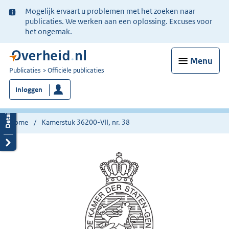
Ter
Mogelijk ervaart u problemen met het zoeken naar
informatie:
publicaties. We werken aan een oplossing. Excuses voor
het ongemak.
Menu
U
Publicaties
Officiële publicaties
bent
Inloggen
nu
hier:
Home
Kamerstuk 36200-VII, nr. 38