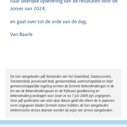
naar uiterlijke oplevering van de resultaten voor de
zomer van 2024,
en gaat over tot de orde van de dag.
Van Baarle
Disclaimer
De hier aangeboden pdf-bestanden van het Staatsblad, Staatscourant,
Tractatenblad, provinciaal blad, gemeenteblad, waterschapsblad en blad
gemeenschappelijke regeling vormen de formele bekendmakingen in de
zin van de Bekendmakingswet en de Rijkswet goedkeuring en
bekendmaking verdragen voor zover ze na 1 juli 2009 zijn uitgegeven.
Voor pdf-publicaties van vóór deze datum geldt dat alleen de in papieren
vorm uitgegeven bladen formele status hebben; de hier aangeboden
elektronische versies daarvan worden bij wijze van service aangeboden.