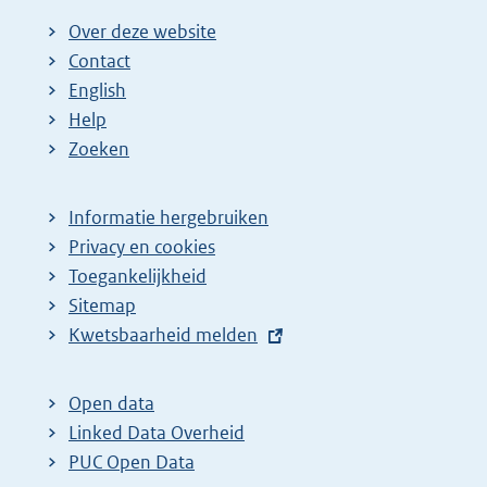
Over deze website
Contact
English
Help
Zoeken
Informatie hergebruiken
Privacy en cookies
Toegankelijkheid
Sitemap
E
Kwetsbaarheid melden
x
t
Open data
e
Linked Data Overheid
r
PUC Open Data
n