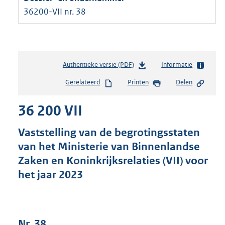
36200-VII nr. 38
Authentieke versie (PDF)
b
Informatie
e
Gerelateerd
Printen
Delen
s
t
36 200 VII
a
n
d
Vaststelling van de begrotingsstaten
s
van het Ministerie van Binnenlandse
g
Zaken en Koninkrijksrelaties (VII) voor
r
o
het jaar 2023
o
t
t
e
Nr. 38
: