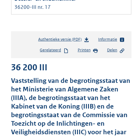
36200-III nr. 17
Authentieke versie (PDF)
b
Informatie
e
Gerelateerd
Printen
Delen
s
t
36 200 III
a
n
d
Vaststelling van de begrotingsstaat van
s
het Ministerie van Algemene Zaken
g
(IIIA), de begrotingsstaat van het
r
o
Kabinet van de Koning (IIIB) en de
o
begrotingsstaat van de Commissie van
t
Toezicht op de Inlichtingen- en
t
e
Veiligheidsdiensten (IIIC) voor het jaar
: