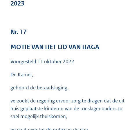
2023
3
5
K
b
Nr. 17
MOTIE VAN HET LID VAN HAGA
Voorgesteld
11 oktober 2022
De Kamer,
gehoord de beraadslaging,
verzoekt de regering ervoor zorg te dragen dat de uit
huis geplaatste kinderen van de toeslagenouders zo
snel mogelijk thuiskomen,
en gaat over tot de orde van de dag.