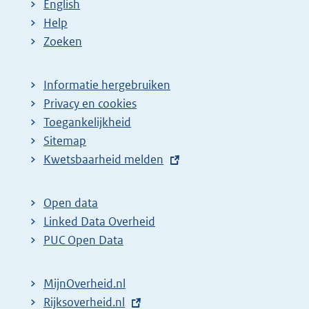
English
Help
Zoeken
Informatie hergebruiken
Privacy en cookies
Toegankelijkheid
Sitemap
E
Kwetsbaarheid melden
x
t
Open data
e
Linked Data Overheid
r
PUC Open Data
n
e
MijnOverheid.nl
l
E
Rijksoverheid.nl
i