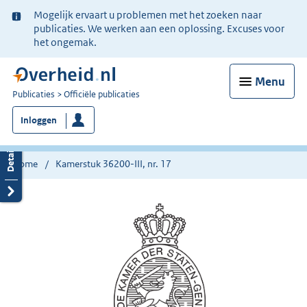
Ter
Mogelijk ervaart u problemen met het zoeken naar
informatie:
publicaties. We werken aan een oplossing. Excuses voor
het ongemak.
Menu
U
Publicaties
Officiële publicaties
bent
Inloggen
nu
hier:
Home
Kamerstuk 36200-III, nr. 17