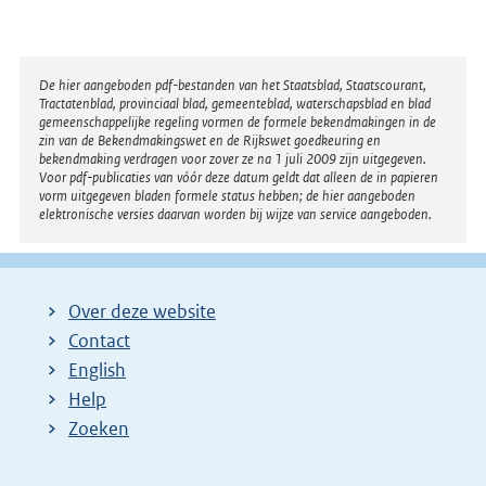
l
i
n
Disclaimer
De hier aangeboden pdf-bestanden van het Staatsblad, Staatscourant,
k
Tractatenblad, provinciaal blad, gemeenteblad, waterschapsblad en blad
:
gemeenschappelijke regeling vormen de formele bekendmakingen in de
zin van de Bekendmakingswet en de Rijkswet goedkeuring en
bekendmaking verdragen voor zover ze na 1 juli 2009 zijn uitgegeven.
Voor pdf-publicaties van vóór deze datum geldt dat alleen de in papieren
vorm uitgegeven bladen formele status hebben; de hier aangeboden
elektronische versies daarvan worden bij wijze van service aangeboden.
Over deze website
Contact
English
Help
Zoeken