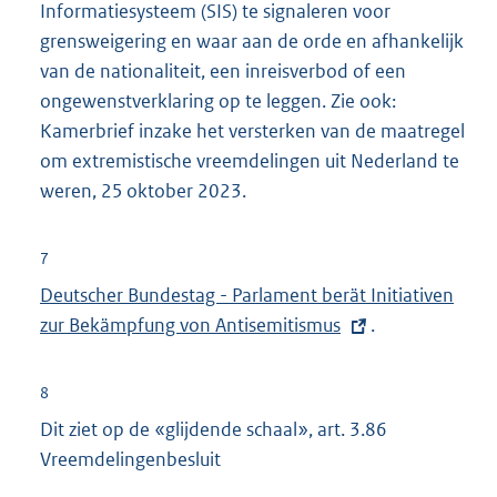
Informatiesysteem (SIS) te signaleren voor
grensweigering en waar aan de orde en afhankelijk
van de nationaliteit, een inreisverbod of een
ongewenstverklaring op te leggen. Zie ook:
Kamerbrief inzake het versterken van de maatregel
om extremistische vreemdelingen uit Nederland te
weren, 25 oktober 2023.
7
E
Deutscher Bundestag - Parlament berät Initiativen
x
zur Bekämpfung von Antisemitismus
.
t
e
8
r
Dit ziet op de «glijdende schaal», art. 3.86
n
Vreemdelingenbesluit
e