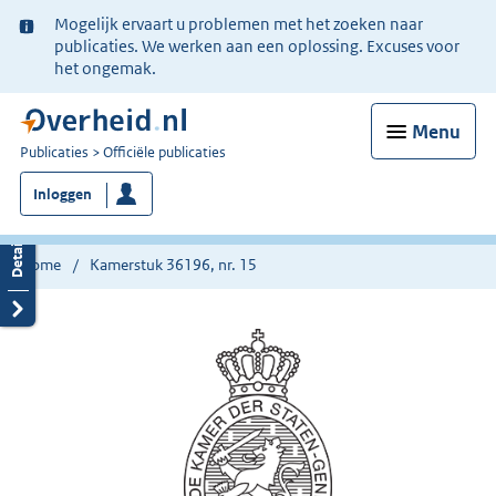
Ter
Mogelijk ervaart u problemen met het zoeken naar
informatie:
publicaties. We werken aan een oplossing. Excuses voor
het ongemak.
Menu
U
Publicaties
Officiële publicaties
bent
Inloggen
nu
hier:
Home
Kamerstuk 36196, nr. 15