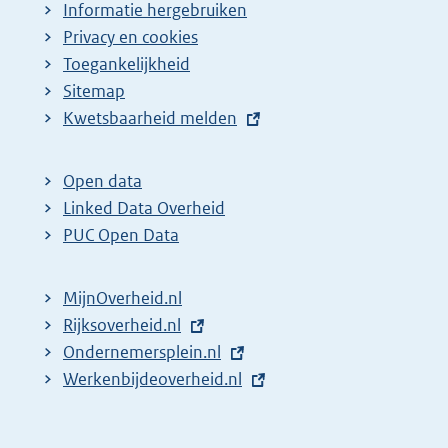
Informatie hergebruiken
Privacy en cookies
Toegankelijkheid
Sitemap
E
Kwetsbaarheid melden
x
t
Open data
e
Linked Data Overheid
r
PUC Open Data
n
e
MijnOverheid.nl
l
E
Rijksoverheid.nl
i
x
E
Ondernemersplein.nl
n
t
x
E
Werkenbijdeoverheid.nl
k
e
t
x
:
r
e
t