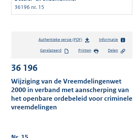
36196 nr. 15
Authentieke versie (PDF)
b
Informatie
e
Gerelateerd
Printen
Delen
s
t
36 196
a
n
d
Wijziging van de Vreemdelingenwet
s
2000 in verband met aanscherping van
g
het openbare ordebeleid voor criminele
r
o
vreemdelingen
o
t
t
e
Nr. 15
: