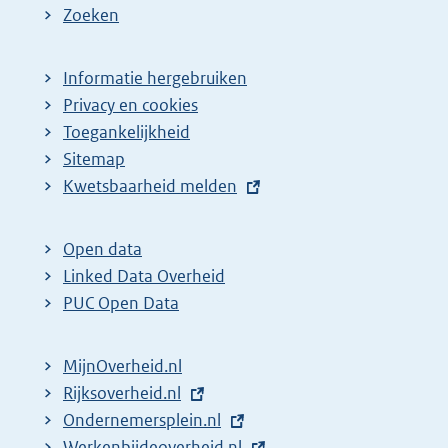
Zoeken
Informatie hergebruiken
Privacy en cookies
Toegankelijkheid
Sitemap
E
Kwetsbaarheid melden
x
t
Open data
e
Linked Data Overheid
r
PUC Open Data
n
e
MijnOverheid.nl
l
E
Rijksoverheid.nl
i
x
E
Ondernemersplein.nl
n
t
x
E
Werkenbijdeoverheid.nl