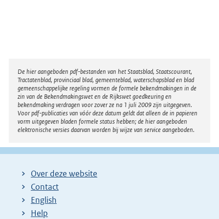
Disclaimer
De hier aangeboden pdf-bestanden van het Staatsblad, Staatscourant,
Tractatenblad, provinciaal blad, gemeenteblad, waterschapsblad en blad
gemeenschappelijke regeling vormen de formele bekendmakingen in de
zin van de Bekendmakingswet en de Rijkswet goedkeuring en
bekendmaking verdragen voor zover ze na 1 juli 2009 zijn uitgegeven.
Voor pdf-publicaties van vóór deze datum geldt dat alleen de in papieren
vorm uitgegeven bladen formele status hebben; de hier aangeboden
elektronische versies daarvan worden bij wijze van service aangeboden.
Over deze website
Contact
English
Help