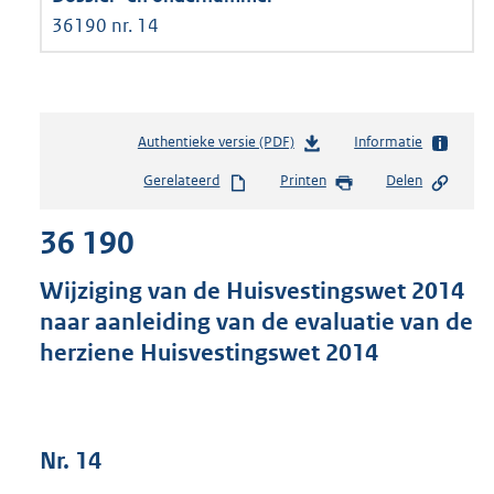
36190 nr. 14
Authentieke versie (PDF)
b
Informatie
e
Gerelateerd
Printen
Delen
s
t
36 190
a
n
d
Wijziging van de Huisvestingswet 2014
s
naar aanleiding van de evaluatie van de
g
herziene Huisvestingswet 2014
r
o
o
t
t
Nr. 14
e
: