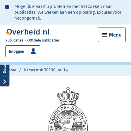
Ter
Mogelijk ervaart u problemen met het zoeken naar
informatie:
publicaties. We werken aan een oplossing. Excuses voor
het ongemak.
Menu
U
Publicaties
Officiële publicaties
bent
Inloggen
nu
hier:
Home
Kamerstuk 36190, nr. 14