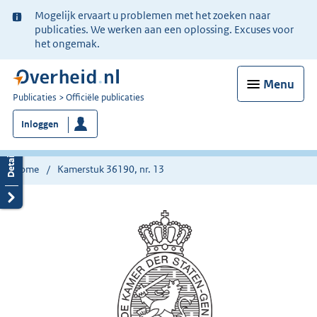
Ter
Mogelijk ervaart u problemen met het zoeken naar
informatie:
publicaties. We werken aan een oplossing. Excuses voor
het ongemak.
Menu
U
Publicaties
Officiële publicaties
bent
Inloggen
nu
hier:
Home
Kamerstuk 36190, nr. 13