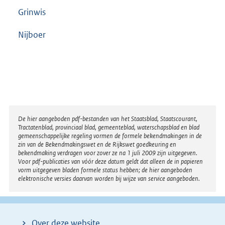
Grinwis
Nijboer
Disclaimer
De hier aangeboden pdf-bestanden van het Staatsblad, Staatscourant,
Tractatenblad, provinciaal blad, gemeenteblad, waterschapsblad en blad
gemeenschappelijke regeling vormen de formele bekendmakingen in de
zin van de Bekendmakingswet en de Rijkswet goedkeuring en
bekendmaking verdragen voor zover ze na 1 juli 2009 zijn uitgegeven.
Voor pdf-publicaties van vóór deze datum geldt dat alleen de in papieren
vorm uitgegeven bladen formele status hebben; de hier aangeboden
elektronische versies daarvan worden bij wijze van service aangeboden.
Over deze website