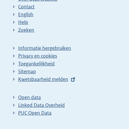
Contact
English
Help
Zoeken
Informatie hergebruiken
Privacy en cookies
Toegankelijkheid
Sitemap
E
Kwetsbaarheid melden
x
t
Open data
e
Linked Data Overheid
r
PUC Open Data
n
e