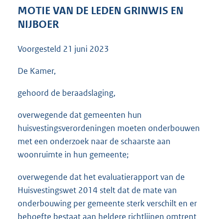
3
MOTIE VAN DE LEDEN GRINWIS EN
5
NIJBOER
K
b
Voorgesteld
21 juni 2023
De Kamer,
gehoord de beraadslaging,
overwegende dat gemeenten hun
huisvestingsverordeningen moeten onderbouwen
met een onderzoek naar de schaarste aan
woonruimte in hun gemeente;
overwegende dat het evaluatierapport van de
Huisvestingswet 2014 stelt dat de mate van
onderbouwing per gemeente sterk verschilt en er
behoefte bestaat aan heldere richtlijnen omtrent