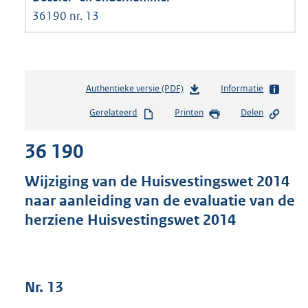
36190 nr. 13
Authentieke versie (PDF)
b
Informatie
e
Gerelateerd
Printen
Delen
s
t
36 190
a
n
d
Wijziging van de Huisvestingswet 2014
s
naar aanleiding van de evaluatie van de
g
herziene Huisvestingswet 2014
r
o
o
t
t
Nr. 13
e
: