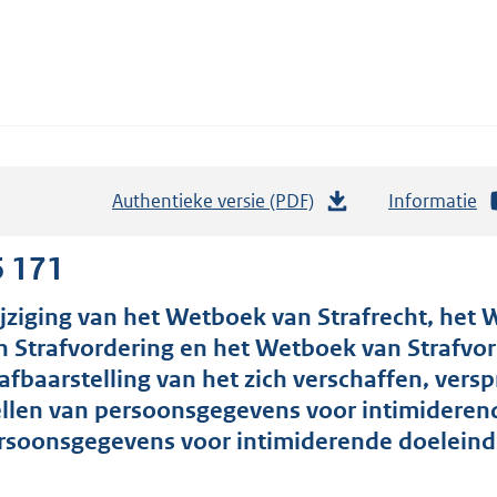
Authentieke versie (PDF)
b
Informatie
e
s
6 171
t
jziging van het Wetboek van Strafrecht, het 
a
n Strafvordering en het Wetboek van Strafvor
n
rafbaarstelling van het zich verschaffen, vers
d
ellen van persoonsgegevens voor intimiderend
s
rsoonsgegevens voor intimiderende doeleind
g
r