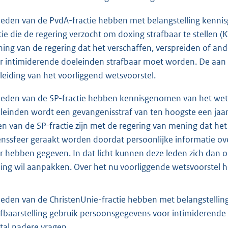
leden van de PvdA-fractie hebben met belangstelling kenn
ie die de regering verzocht om doxing strafbaar te stellen 
ing van de regering dat het verschaffen, verspreiden of and
r intimiderende doeleinden strafbaar moet worden. De aan
leiding van het voorliggend wetsvoorstel.
leden van de SP-fractie hebben kennisgenomen van het wets
leinden wordt een gevangenisstraf van ten hoogste een jaar
en van de SP-fractie zijn met de regering van mening dat het
enssfeer geraakt worden doordat persoonlijke informatie ov
r hebben gegeven. In dat licht kunnen deze leden zich dan 
ing wil aanpakken. Over het nu voorliggende wetsvoorstel 
leden van de ChristenUnie-fractie hebben met belangstelli
afbaarstelling gebruik persoonsgegevens voor intimiderende 
tal nadere vragen.