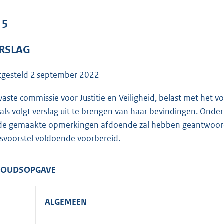
o
o
 5
t
t
RSLAG
e
:
tgesteld
2 september 2022
7
9
vaste commissie voor Justitie en Veiligheid, belast met het 
K
 als volgt verslag uit te brengen van haar bevindingen. Ond
b
de gemaakte opmerkingen afdoende zal hebben geantwoord,
svoorstel voldoende voorbereid.
HOUDSOPGAVE
.
ALGEMEEN