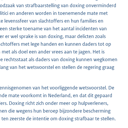
odzaak van strafbaarstelling van doxing onverminderd
 politici en anderen worden in toenemende mate met
 levenssfeer van slachtoffers en hun families en
ijd een sterke toename van het aantal incidenten van
r er wel sprake is van doxing, maar delicten zoals
achtoffers met lege handen en kunnen daders tot op
et als doel een ander vrees aan te jagen. Het is
he rechtsstaat als daders van doxing kunnen wegkomen
lang van het wetsvoorstel en stellen de regering graag
kennisgenomen van het voorliggende wetsvoorstel. De
nde mate voorkomt in Nederland, en dat dit gepaard
ers. Doxing richt zich onder meer op hulpverleners,
sonen die wegens hun beroep bijzondere bescherming
ten zeerste de intentie om doxing strafbaar te stellen.