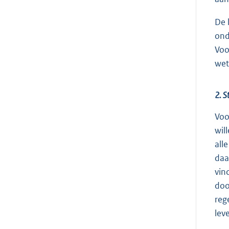
De 
ond
Voo
wet
2. S
Voo
wil
all
daa
vin
doo
reg
lev