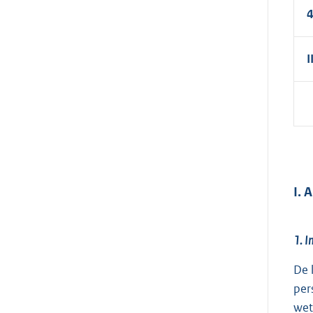
4
I
I.
1. I
De 
per
wet