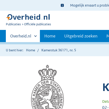
Ter
Mogelijk ervaart u prob
informatie:
U
Publicaties
Officiële publicaties
bent
Primaire
nu
Andere
Overheid.nl
Home
Uitgebreid zoeken
M
hier:
sites
navigatie
binnen
U bent hier:
Home
Kamerstuk 36171, nr. 5
K
Dat
02-