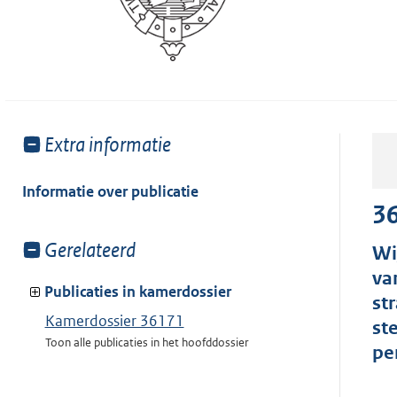
Toon
Extra informatie
meer
van:
Informatie over publicatie
3
Toon
Gerelateerd
Wi
meer
va
van:
Publicaties in kamerdossier
st
Kamerdossier 36171
st
Toon alle publicaties in het hoofddossier
pe