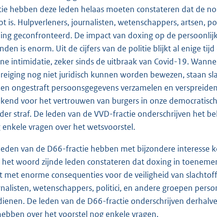
ie hebben deze leden helaas moeten constateren dat de no
ot is. Hulpverleners, journalisten, wetenschappers, artsen,
ing geconfronteerd. De impact van doxing op de persoonlijke
enden is enorm. Uit de cijfers van de politie blijkt al enige t
ine intimidatie, zeker sinds de uitbraak van Covid-19. Wannee
reiging nog niet juridisch kunnen worden bewezen, staan sl
en ongestraft persoonsgegevens verzamelen en verspreiden m
ikend voor het vertrouwen van burgers in onze democratisc
der straf. De leden van de VVD-fractie onderschrijven het be
 enkele vragen over het wetsvoorstel.
leden van de D66-fractie hebben met bijzondere interesse 
 het woord zijnde leden constateren dat doxing in toeneme
t met enorme consequenties voor de veiligheid van slachtoff
rnalisten, wetenschappers, politici, en andere groepen per
dienen. De leden van de D66-fractie onderschrijven derhalve 
 hebben over het voorstel nog enkele vragen.