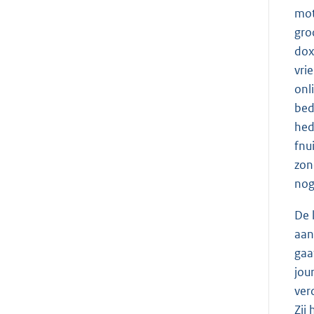
mot
gro
dox
vri
onl
bed
hed
fnu
zon
nog
De 
aan
gaa
jou
ver
Zij