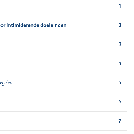
1
oor intimiderende doeleinden
3
3
4
regelen
5
6
7