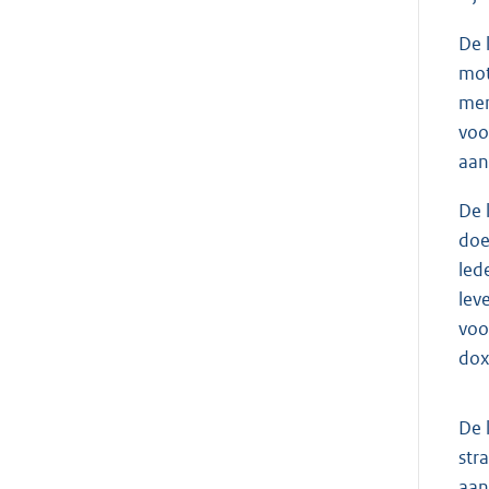
De 
mot
men
voo
aan
De 
doe
led
lev
voo
dox
De 
str
aan