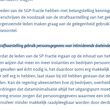
leden van de SGP-fractie hebben met belangstelling kennis
erschrijven de noodzaak van de strafbaarstelling van het g
rgenoemde leden maken graag van de gelegenheid gebruik o
svoorstel.
trafbaarstelling gebruik persoonsgegevens voor intimiderende doeleind
rdat de leden van de SP-fractie ingaan op de inhoud van het
len wijzen dat meer en meer instanties en bedrijven persoon
e gevallen wel écht nodig is, het daardoor soms erg makkelij
r zelf erg in hebben, laat staan bij stil hebben gestaan dat
den. Kan de regering uiteenzetten hoe zij bedrijven, overheid
rdringen dat dataminimalisatie altijd het uitgangspunt moet
ering ervoor zorgen dat persoonsgegevens waarmee een inb
enssfeer minder makkelijk raadpleegbaar worden door derd