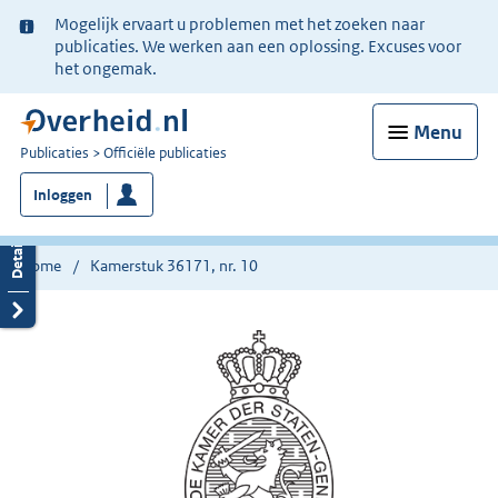
Ter
Mogelijk ervaart u problemen met het zoeken naar
informatie:
publicaties. We werken aan een oplossing. Excuses voor
het ongemak.
Menu
U
Publicaties
Officiële publicaties
bent
Inloggen
nu
hier:
Home
Kamerstuk 36171, nr. 10