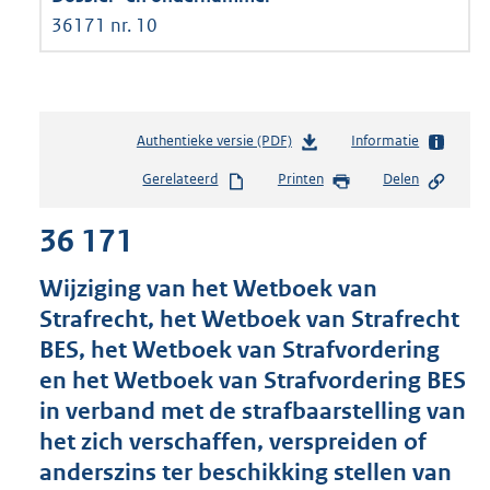
36171 nr. 10
Authentieke versie (PDF)
b
Informatie
e
Gerelateerd
Printen
Delen
s
t
36 171
a
n
d
Wijziging van het Wetboek van
s
Strafrecht, het Wetboek van Strafrecht
g
BES, het Wetboek van Strafvordering
r
o
en het Wetboek van Strafvordering BES
o
in verband met de strafbaarstelling van
t
het zich verschaffen, verspreiden of
t
e
anderszins ter beschikking stellen van
: