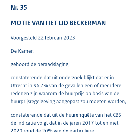
3
Nr. 35
6
K
MOTIE VAN HET LID BECKERMAN
b
Voorgesteld
22 februari 2023
De Kamer,
gehoord de beraadslaging,
constaterende dat uit onderzoek blijkt dat er in
Utrecht in 96,7% van de gevallen een of meerdere
redenen zijn waarom de huurprijs op basis van de
huurprijsregelgeving aangepast zou moeten worden;
constaterende dat uit de huurenquête van het CBS
de indicatie volgt dat in de jaren 2017 tot en met
2020 rond de 20% van de particuliere