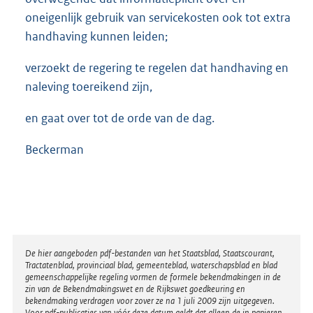
oneigenlijk gebruik van servicekosten ook tot extra
handhaving kunnen leiden;
verzoekt de regering te regelen dat handhaving en
naleving toereikend zijn,
en gaat over tot de orde van de dag.
Beckerman
Disclaimer
De hier aangeboden pdf-bestanden van het Staatsblad, Staatscourant,
Tractatenblad, provinciaal blad, gemeenteblad, waterschapsblad en blad
gemeenschappelijke regeling vormen de formele bekendmakingen in de
zin van de Bekendmakingswet en de Rijkswet goedkeuring en
bekendmaking verdragen voor zover ze na 1 juli 2009 zijn uitgegeven.
Voor pdf-publicaties van vóór deze datum geldt dat alleen de in papieren