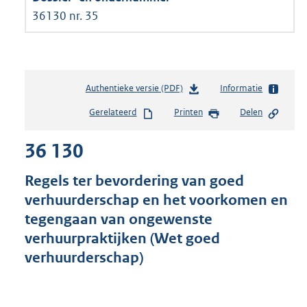
36130 nr. 35
Authentieke versie (PDF)
b
Informatie
e
Gerelateerd
Printen
Delen
s
t
36 130
a
n
d
Regels ter bevordering van goed
s
verhuurderschap en het voorkomen en
g
tegengaan van ongewenste
r
o
verhuurpraktijken (Wet goed
o
verhuurderschap)
t
t
e
: