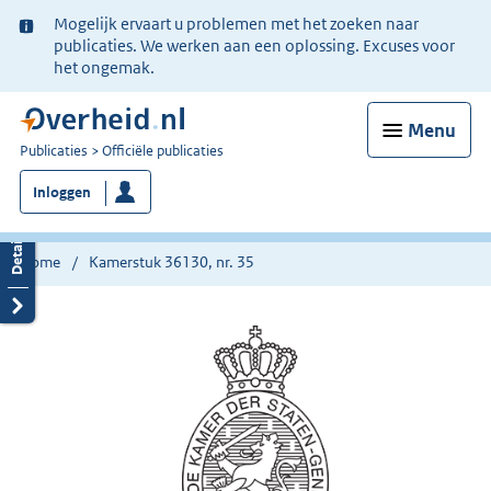
Ter
Mogelijk ervaart u problemen met het zoeken naar
informatie:
publicaties. We werken aan een oplossing. Excuses voor
het ongemak.
Menu
U
Publicaties
Officiële publicaties
bent
Inloggen
nu
hier:
Home
Kamerstuk 36130, nr. 35