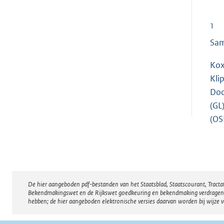
1
Sam
Kox
Kli
Doo
(GL
(OS
De hier aangeboden pdf-bestanden van het Staatsblad, Staatscourant, Tract
Disclaimer
Bekendmakingswet en de Rijkswet goedkeuring en bekendmaking verdragen voor
hebben; de hier aangeboden elektronische versies daarvan worden bij wijze 