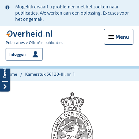
Ter
Mogelijk ervaart u problemen met het zoeken naar
informatie:
publicaties. We werken aan een oplossing. Excuses voor
het ongemak.
Menu
U
Publicaties
Officiële publicaties
bent
Inloggen
nu
hier:
Home
Kamerstuk 36120-III, nr. 1