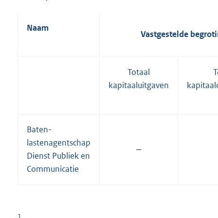
Naam
Vastgestelde begrot
Totaal
T
kapitaaluitgaven
kapitaa
Baten-
lastenagentschap
‒
Dienst Publiek en
Communicatie
1