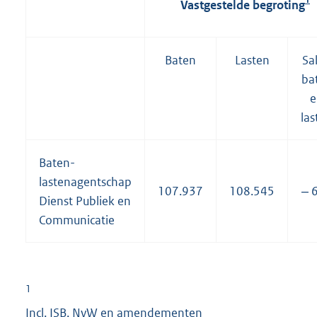
Vastgestelde begroting
Baten
Lasten
Sa
ba
e
las
Baten-
lastenagentschap
107.937
108.545
‒ 
Dienst Publiek en
Communicatie
1
Incl. ISB, NvW en amendementen