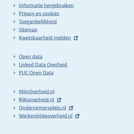
Informatie hergebruiken
Privacy en cookies
Toegankelijkheid
Sitemap
E
Kwetsbaarheid melden
x
t
Open data
e
Linked Data Overheid
r
PUC Open Data
n
e
MijnOverheid.nl
l
E
Rijksoverheid.nl
i
x
E
Ondernemersplein.nl
n
t
x
E
Werkenbijdeoverheid.nl
k
e
t
x
:
r
e
t