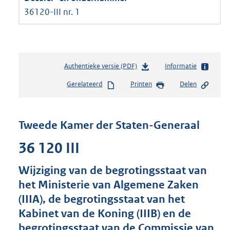
36120-III nr. 1
Authentieke versie (PDF)
b
Informatie
e
Gerelateerd
Printen
Delen
s
t
a
n
Tweede Kamer der Staten-Generaal
d
s
36 120 III
g
r
Wijziging van de begrotingsstaat van
o
het Ministerie van Algemene Zaken
o
t
(IIIA), de begrotingsstaat van het
t
Kabinet van de Koning (IIIB) en de
e
begrotingsstaat van de Commissie van
: