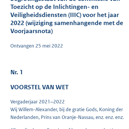
6
Toezicht op de Inlichtingen- en
2
Veiligheidsdiensten (IIIC) voor het jaar
8
2022 (wijziging samenhangende met de
K
b
Voorjaarsnota)
Ontvangen
25 mei 2022
Nr. 1
VOORSTEL VAN WET
Vergaderjaar 2021‒2022
Wij Willem-Alexander, bij de gratie Gods, Koning der
Nederlanden, Prins van Oranje-Nassau, enz. enz. enz.