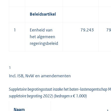
Beleidsartikel
1
Eenheid van
79.243
79
het algemeen
regeringsbeleid
1
Incl. ISB, NvW en amendementen
Suppletoire begrotingsstaat inzake het baten-lastenagentschap M
suppletoire begroting 2022) (bedragen x € 1.000)
Naam
1