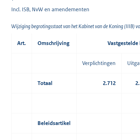
Incl. ISB, NvW en amendementen
Wijziging begrotingsstaat van het Kabinet van de Koning (IIIB) vo
Art.
Omschrijving
Vastgestelde 
Verplichtingen
Uitg
Totaal
2.712
2
Beleidsartikel