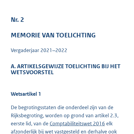
6
9
2
Nr. 2
K
b
MEMORIE VAN TOELICHTING
Vergaderjaar 2021‒2022
A. ARTIKELSGEWIJZE TOELICHTING BIJ HET
WETSVOORSTEL
Wetsartikel 1
De begrotingsstaten die onderdeel zijn van de
Rijksbegroting, worden op grond van artikel 2.3,
eerste lid, van de
Comptabiliteitswet 2016
elk
afzonderlijk bij wet vastgesteld en derhalve ook