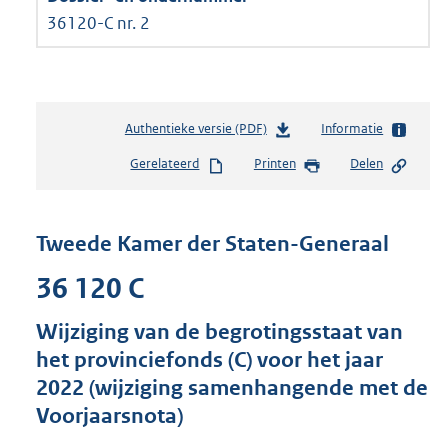
36120-C nr. 2
Authentieke versie (PDF)
b
Informatie
e
Gerelateerd
Printen
Delen
s
t
a
n
Tweede Kamer der Staten-Generaal
d
s
36 120 C
g
r
Wijziging van de begrotingsstaat van
o
het provinciefonds (C) voor het jaar
o
t
2022 (wijziging samenhangende met de
t
Voorjaarsnota)
e
: