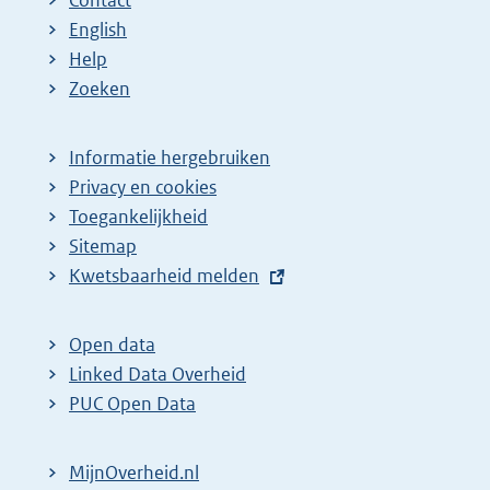
English
Help
Zoeken
Informatie hergebruiken
Privacy en cookies
Toegankelijkheid
Sitemap
E
Kwetsbaarheid melden
x
t
Open data
e
Linked Data Overheid
r
PUC Open Data
n
e
MijnOverheid.nl
l