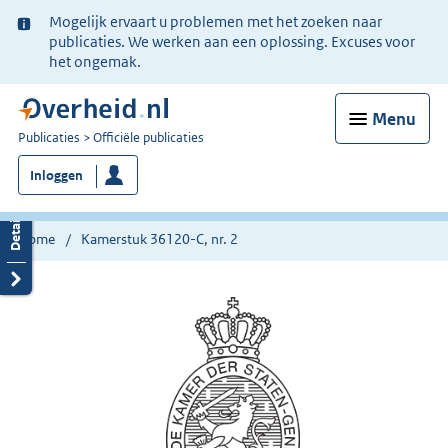
Ter
Mogelijk ervaart u problemen met het zoeken naar
informatie:
publicaties. We werken aan een oplossing. Excuses voor
het ongemak.
Menu
U
Publicaties
Officiële publicaties
bent
Inloggen
nu
hier:
Home
Kamerstuk 36120-C, nr. 2