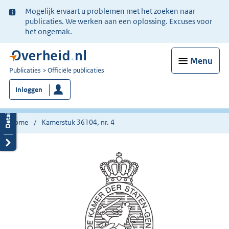
Ter
Mogelijk ervaart u problemen met het zoeken naar
informatie:
publicaties. We werken aan een oplossing. Excuses voor
het ongemak.
Menu
U
Publicaties
Officiële publicaties
bent
Inloggen
nu
hier:
Home
Kamerstuk 36104, nr. 4