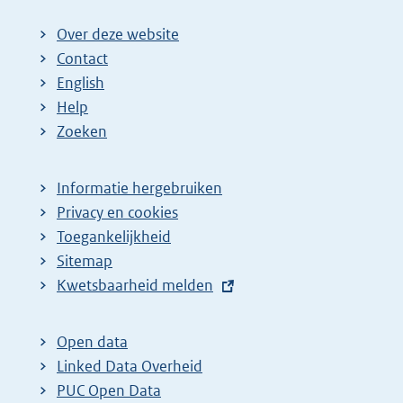
Over deze website
Contact
English
Help
Zoeken
Informatie hergebruiken
Privacy en cookies
Toegankelijkheid
Sitemap
E
Kwetsbaarheid melden
x
t
Open data
e
Linked Data Overheid
r
PUC Open Data