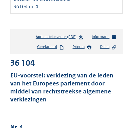
36104 nr. 4
Authentieke versie (PDF)
b
Informatie
e
Gerelateerd
Printen
Delen
s
t
36 104
a
n
d
EU-voorstel: verkiezing van de leden
s
van het Europees parlement door
g
middel van rechtstreekse algemene
r
o
verkiezingen
o
t
t
e
Nr. 4
: