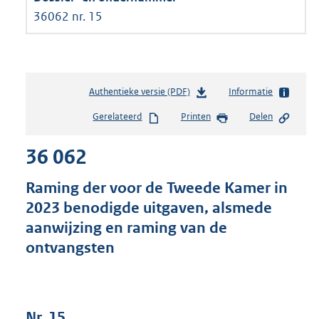
36062 nr. 15
Authentieke versie (PDF)
b
Informatie
e
Gerelateerd
Printen
Delen
s
t
36 062
a
n
d
Raming der voor de Tweede Kamer in
s
2023 benodigde uitgaven, alsmede
g
aanwijzing en raming van de
r
o
ontvangsten
o
t
t
e
Nr. 15
: