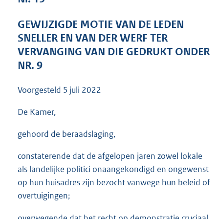
3
6
GEWIJZIGDE MOTIE VAN DE LEDEN
K
SNELLER EN VAN DER WERF TER
b
VERVANGING VAN DIE GEDRUKT ONDER
NR. 9
Voorgesteld
5 juli 2022
De Kamer,
gehoord de beraadslaging,
constaterende dat de afgelopen jaren zowel lokale
als landelijke politici onaangekondigd en ongewenst
op hun huisadres zijn bezocht vanwege hun beleid of
overtuigingen;
overwegende dat het recht op demonstratie cruciaal