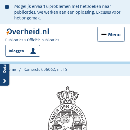
Ter
Mogelijk ervaart u problemen met het zoeken naar
informatie:
publicaties. We werken aan een oplossing. Excuses voor
het ongemak.
Menu
U
Publicaties
Officiële publicaties
bent
Inloggen
nu
hier:
Home
Kamerstuk 36062, nr. 15