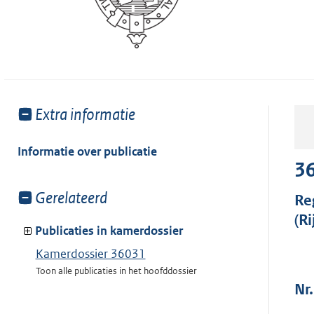
Toon
Extra informatie
meer
van:
Informatie over publicatie
36
Toon
Gerelateerd
Re
meer
(R
van:
Publicaties in kamerdossier
Kamerdossier 36031
Toon alle publicaties in het hoofddossier
Nr.