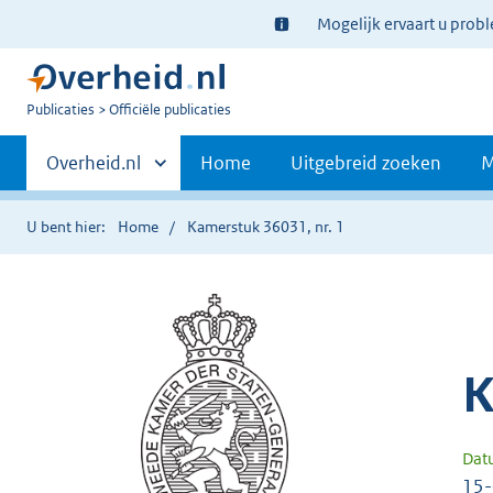
Ter
Mogelijk ervaart u prob
informatie:
U
Publicaties
Officiële publicaties
bent
Primaire
nu
Andere
Overheid.nl
Home
Uitgebreid zoeken
M
hier:
sites
navigatie
binnen
U bent hier:
Home
Kamerstuk 36031, nr. 1
K
Dat
15-