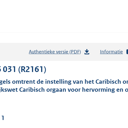
Authentieke versie (PDF)
b
Informatie
e
s
 031 (R2161)
t
gels omtrent de instelling van het Caribisch
a
ijkswet Caribisch orgaan voor hervorming en 
n
d
s
g
 1
r