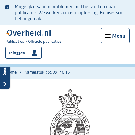
Ter
Mogelijk ervaart u problemen met het zoeken naar
informatie:
publicaties. We werken aan een oplossing. Excuses voor
het ongemak.
Menu
U
Publicaties
Officiële publicaties
bent
Inloggen
nu
hier:
Home
Kamerstuk 35999, nr. 15