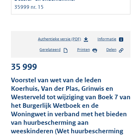
35999 nr. 15
Authentieke versie (PDF)
b
Informatie
e
Gerelateerd
Printen
Delen
s
t
35 999
a
n
d
Voorstel van wet van de leden
s
Koerhuis, Van der Plas, Grinwis en
g
Westerveld tot wijziging van Boek 7 van
r
o
het Burgerlijk Wetboek en de
o
Woningwet in verband met het bieden
t
van huurbescherming aan
t
e
weeskinderen (Wet huurbescherming
: