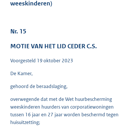
weeskinderen)
3
7
K
b
Nr. 15
MOTIE VAN HET LID CEDER C.S.
Voorgesteld
19 oktober 2023
De Kamer,
gehoord de beraadslaging,
overwegende dat met de Wet huurbescherming
weeskinderen huurders van corporatiewoningen
tussen 16 jaar en 27 jaar worden beschermd tegen
huisuitzetting;