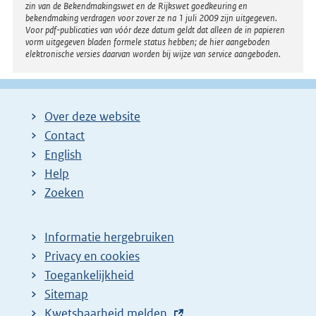
zin van de Bekendmakingswet en de Rijkswet goedkeuring en
bekendmaking verdragen voor zover ze na 1 juli 2009 zijn uitgegeven.
Voor pdf-publicaties van vóór deze datum geldt dat alleen de in papieren
vorm uitgegeven bladen formele status hebben; de hier aangeboden
elektronische versies daarvan worden bij wijze van service aangeboden.
Over deze website
Contact
English
Help
Zoeken
Informatie hergebruiken
Privacy en cookies
Toegankelijkheid
Sitemap
E
Kwetsbaarheid melden