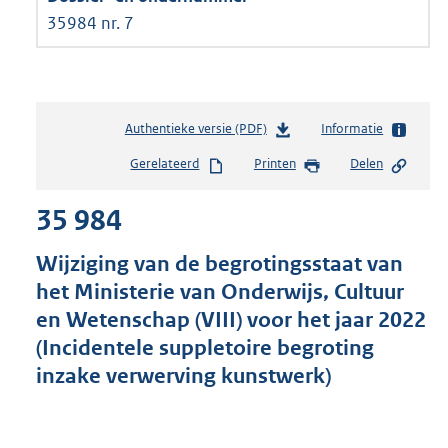
35984 nr. 7
Authentieke versie (PDF)
b
Informatie
e
Gerelateerd
Printen
Delen
s
t
35 984
a
n
d
Wijziging van de begrotingsstaat van
s
het Ministerie van Onderwijs, Cultuur
g
en Wetenschap (VIII) voor het jaar 2022
r
o
(Incidentele suppletoire begroting
o
inzake verwerving kunstwerk)
t
t
e
: