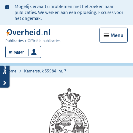
Ter
Mogelijk ervaart u problemen met het zoeken naar
informatie:
publicaties. We werken aan een oplossing. Excuses voor
het ongemak.
Menu
U
Publicaties
Officiële publicaties
bent
Inloggen
nu
hier:
Home
Kamerstuk 35984, nr. 7