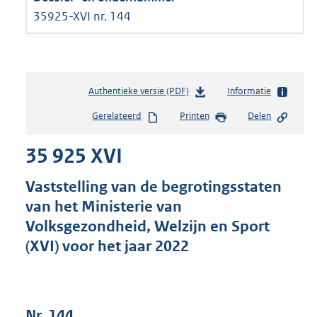
35925-XVI nr. 144
Authentieke versie (PDF)
b
Informatie
e
Gerelateerd
Printen
Delen
s
t
35 925 XVI
a
n
d
Vaststelling van de begrotingsstaten
s
van het Ministerie van
g
Volksgezondheid, Welzijn en Sport
r
o
(XVI) voor het jaar 2022
o
t
t
e
Nr. 144
: