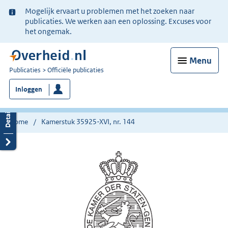
Ter
Mogelijk ervaart u problemen met het zoeken naar
informatie:
publicaties. We werken aan een oplossing. Excuses voor
het ongemak.
Menu
U
Publicaties
Officiële publicaties
bent
Inloggen
nu
hier:
Home
Kamerstuk 35925-XVI, nr. 144