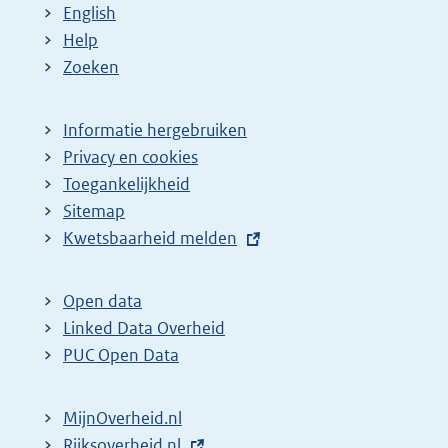
English
Help
Zoeken
Informatie hergebruiken
Privacy en cookies
Toegankelijkheid
Sitemap
E
Kwetsbaarheid melden
x
t
Open data
e
Linked Data Overheid
r
PUC Open Data
n
e
MijnOverheid.nl
l
E
Rijksoverheid.nl